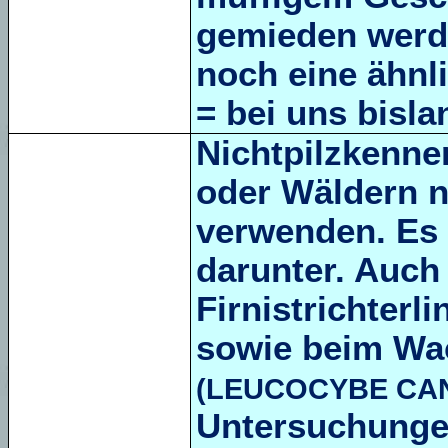
gemieden werde
noch eine ähnl
= bei uns bisla
Nichtpilzkenner
oder Wäldern n
verwenden. Es s
darunter. Auch
Firnistrichterl
sowie beim Wac
(LEUCOCYBE CA
Untersuchunge