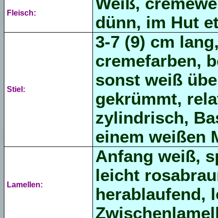
Weiß, cremewei
Fleisch:
dünn, im Hut e
3-7 (9) cm lang
cremefarben, be
sonst weiß überf
Stiel:
gekrümmt, relat
zylindrisch, Ba
einem weißen M
Anfang weiß, sp
leicht rosabra
Lamellen:
herablaufend, l
Zwischenlamell