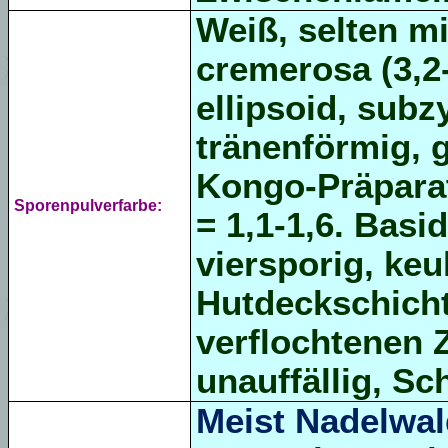
Weiß, selten m
cremerosa (3,2-
ellipsoid, subz
tränenförmig, g
Kongo-Präparat
Sporenpulverfarbe:
= 1,1-1,6. Basi
viersporig, keu
Hutdeckschicht 
verflochtenen 
unauffällig, Sc
Meist Nadelwal