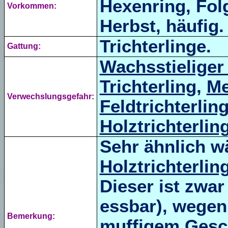
Hexenring,
Fol
Vorkommen:
Herbst, häufig.
Trichterlinge.
Gattung:
Wachsstieliger 
Trichterling
,
Me
Verwechslungsgefahr:
Feldtrichterlin
Holztrichterlin
Sehr ähnlich w
Holztrichterlin
Dieser ist zwar
essbar), wege
Bemerkung:
muffigem Gesc