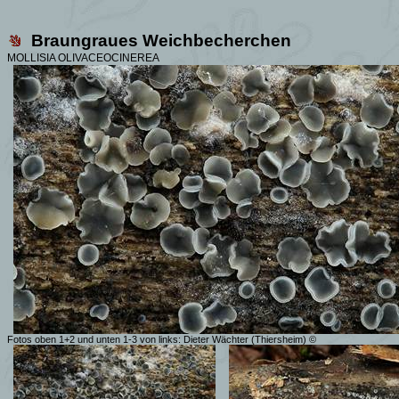
Braungraues
Weichbecherchen
MOLLISIA OLIVACEOCINEREA
Fotos oben 1+2 und unten 1-3 von links: Dieter Wächter (Thiersheim) ©