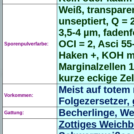
Weiß, transparent
unseptiert, Q = 
3,5-4 µm, fadenf
OCI = 2, Asci 55
Sporenpulverfarbe:
Haken +, KOH m
Marginalzellen 1
kurze eckige Zel
Meist auf totem
Vorkommen:
Folgezersetzer, 
Becherlinge, W
Gattung:
Zottiges Weich