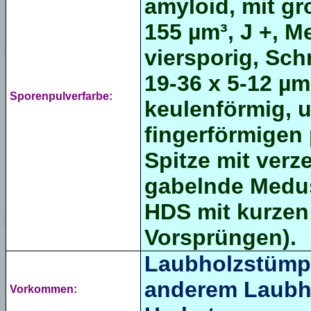
amyloid, mit gr
155 µm³, J +, M
viersporig, Sch
19-36 x 5-12 µm
Sporenpulverfarbe:
keulenförmig, 
fingerförmige
Spitze mit verz
gabelnde Medus
HDS mit kurzen
Vorsprüngen).
Laubholzstümpf
anderem Laubho
Vorkommen: