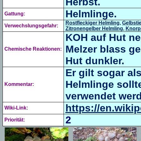
Herbst.
Helmlinge.
Gattung:
Rostfleckiger Helmling
,
Gelbstie
Verwechslungsgefahr:
Zitronengelber Helmling
,
Knorpe
KOH auf Hut neg
Melzer blass ge
Chemische Reaktionen:
Hut dunkler.
Er gilt sogar a
Helmlinge sollt
Kommentar:
verwendet werd
https://en.wiki
Wiki-Link:
2
Priorität: