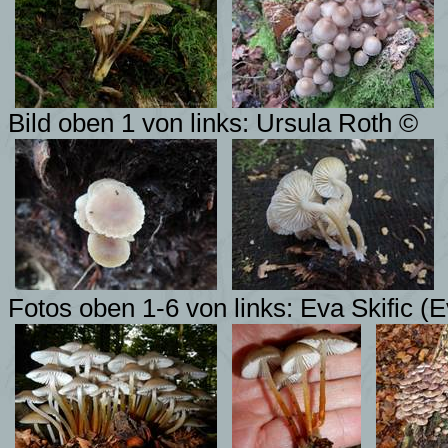
Bild oben 1 von links: Ursula Roth
©
Fotos oben 1-6 von links:
Eva Skific (