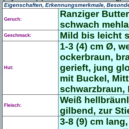
Eigenschaften, Erkennungsmerkmale, Besonde
Ranziger Butter
Geruch:
schwach mehlar
Mild bis leicht 
Geschmack:
1-3 (4) cm Ø, w
ockerbraun, bra
gerieft, jung gl
Hut:
mit Buckel, Mit
schwarzbraun, R
Weiß hellbräun
Fleisch:
gilbend, zur Sti
3-8 (9) cm lang,