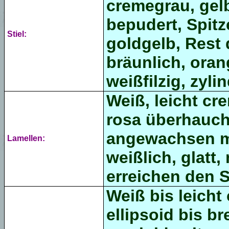
cremegrau, gel
bepudert, Spitz
Stiel:
goldgelb, Rest 
bräunlich, oran
weißfilzig, zyli
Weiß, leicht cr
rosa überhaucht
angewachsen mi
Lamellen:
weißlich, glatt
erreichen den St
Weiß bis leicht
ellipsoid bis br