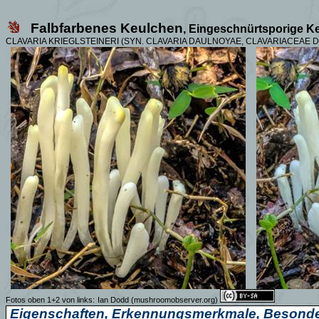
Falbfarbenes Keulchen
, Eingeschnürtsporige K
CLAVARIA KRIEGLSTEINERI (SYN. CLAVARIA
DAULNOYAE, CLAVARIACEAE 
Fotos oben 1+2 von links:
Ian Dodd
(mushroomobserver.org)
Eigenschaften, Erkennungsmerkmale, Besonde