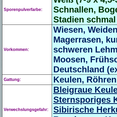
Schnallen
, Bog
Sporenpulverfarbe:
Stadien
schmal 
Wiesen, Weiden
Magerrasen,
ku
schweren Lehm
Vorkommen:
Moosen, Frühso
Deutschland (ex
Keulen, Röhren
Gattung:
Bleigraue Keul
Sternsporiges 
Sibirische Herk
Verwechslungsgefahr: