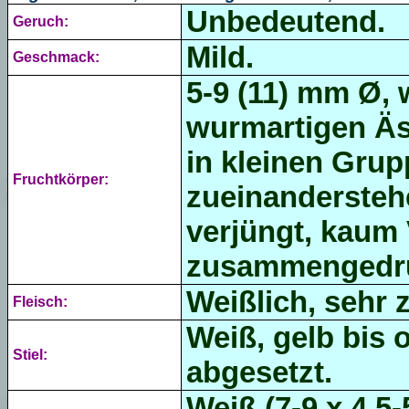
Unbedeutend.
Geruch:
Mild.
Geschmack:
5-9 (11) mm Ø,
wurmartigen Äst
in kleinen Grup
Fruchtkörper:
zueinanderstehe
verjüngt, kaum 
zusammengedrüc
Weißlich, sehr 
Fleisch:
Weiß, gelb bis 
Stiel:
abgesetzt.
Weiß (
7-9 x 4,5