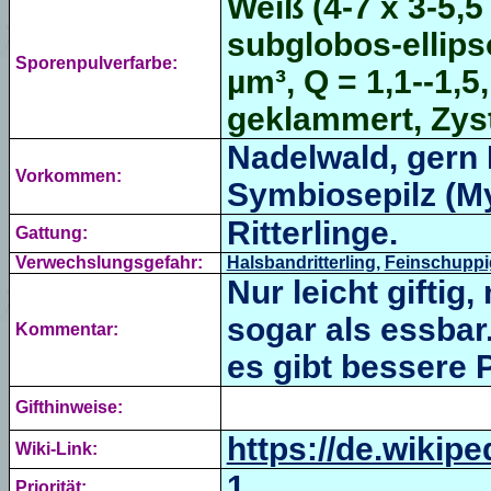
Weiß (4-7 x 3-5,5 
subglobos-ellipso
Sporenpulverfarbe:
µm³, Q = 1,1--1,5
geklammert, Zyst
Nadelwald, gern 
Vorkommen:
Symbiosepilz (
My
Ritterlinge.
Gattung:
Verwechslungsgefahr:
Halsbandritterling
,
Feinschuppig
Nur leicht gifti
sogar als essbar
Kommentar:
es gibt bessere P
Gifthinweise:
https://de.wikipe
Wiki-Link:
1
Priorität: