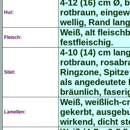
4-12 (16) cm Ø, 
rotbraun, eingew
Hut:
wellig, Rand lang
Weiß, alt fleischb
Fleisch:
festfleischig.
4-10 (14) cm lang
rotbraun, rosabr
Ringzone, Spitze
Stiel:
als angedeutete 
bräunlich, faseri
Weiß, weißlich-cr
gekerbt, ausgebu
Lamellen:
wirkend, dicht s