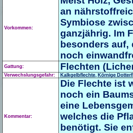
Meist Holz, Ges
an nährstoffrei
Symbiose zwisch
Vorkommen:
ganzjährig. Im F
besonders auf, 
noch einwandfrei
Flechten (Lichen
Gattung:
Verwechslungsgefahr:
Kalkgelbflechte
,
Körnige Dotterf
Die Flechte ist
noch ein Baumsc
eine Lebensgeme
welches die Pfl
Kommentar:
benötigt. Sie e