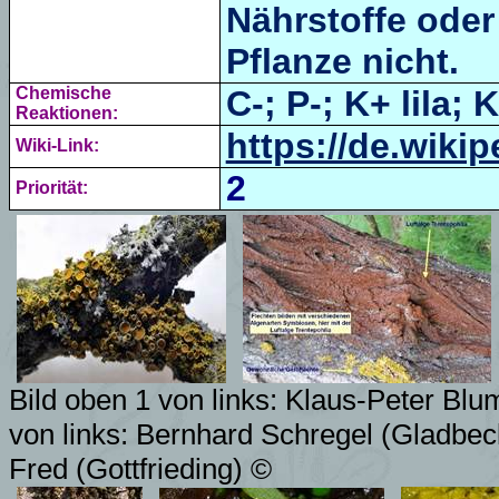
Nährstoffe oder
Pflanze nicht.
Chemische
C-; P-; K+ lila; 
Reaktionen:
https://de.wikip
Wiki-Link:
2
Priorität:
Bild oben 1 von links: Klaus-Peter Bl
von links: Bernhard Schregel (Gladbec
Fred (Gottfrieding) ©
4