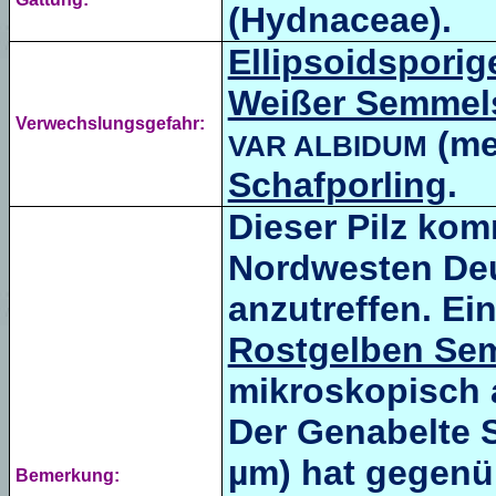
(Hydnaceae).
Ellipsoidsporig
Weißer Semmels
Verwechslungsgefahr:
(me
VAR
ALBIDUM
Schafporling
.
Dieser Pilz kom
Nordwesten De
anzutreffen. E
Rostgelben Sem
mikroskopisch 
Der Genabelte 
µm) hat gegen
Bemerkung: