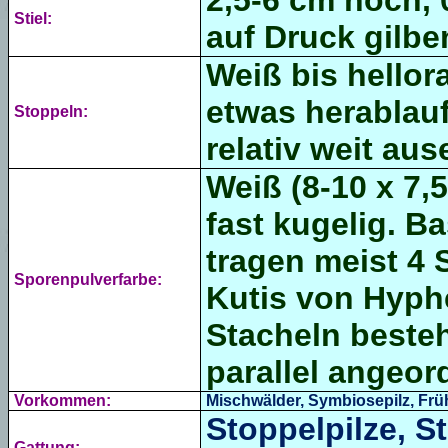
2,5-6 cm hoch, 
Stiel:
auf Druck gilb
Weiß bis
hellor
etwas herablau
Stoppeln:
relativ weit au
Weiß (
8-10 x 7,
fast kugelig. B
tragen meist 4 
Sporenpulverfarbe:
Kutis von Hyph
Stacheln besteh
parallel angeo
Vorkommen:
Mischwälder, Symbiosepilz, Frü
Stoppelpilze, S
Gattung: