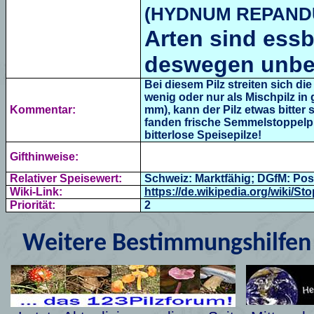
(HYDNUM REPAND
Arten sind essb
deswegen unbe
Bei diesem Pilz streiten sich d
wenig oder nur als Mischpilz in
Kommentar:
mm), kann der Pilz etwas bitter 
fanden frische Semmelstoppelpi
bitterlose Speisepilze!
Gifthinweise:
Relativer Speisewert:
Schweiz: Marktfähig; DGfM: Positi
Wiki-Link:
https://de.wikipedia.org/wiki/Sto
Priorität:
2
Weitere Bestimmungshilfen 