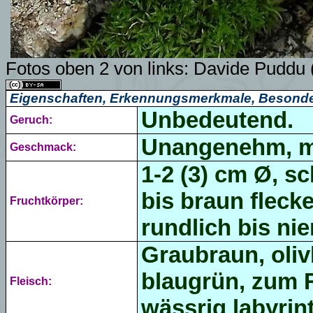
Fotos oben 2 von links:
Davide Puddu 
Eigenschaften, Erkennungsmerkmale, Besonde
Unbedeutend.
Geruch:
Unangenehm, m
Geschmack:
1-2 (3) cm Ø, s
bis braun fleck
Fruchtkörper:
rundlich bis ni
Graubraun, oliv
blaugrün, zum Ra
Fleisch:
wässrig labyrin