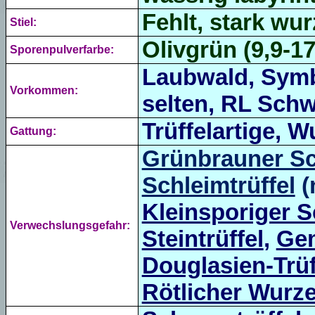
Fehlt, stark wur
Stiel:
Olivgrün (9,9-17
Sporenpulverfarbe:
Laubwald, Symb
Vorkommen:
selten, RL Schwe
Trüffelartige, Wu
Gattung:
Grünbrauner Sc
Schleimtrüffel
(
Kleinsporiger S
Verwechslungsgefahr:
Steintrüffel
,
Gem
Douglasien-Trüf
Rötlicher Wurzel