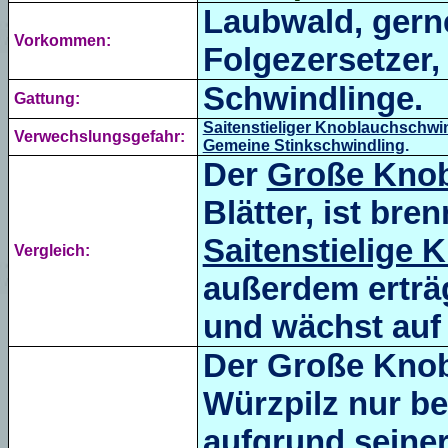
Laubwald, gerne
Vorkommen:
Folgezersetzer,
Schwindlinge.
Gattung:
Saitenstieliger Knoblauchschwi
Verwechslungsgefahr:
Gemeine Stinkschwindling
.
Der
Große Knob
Blätter, ist bre
Saitenstielige
Vergleich:
außerdem
erträ
und wächst auf 
Der Große Knob
Würzpilz nur be
aufgrund seiner