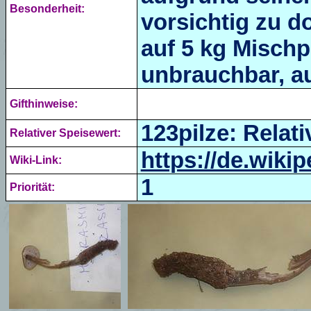
Besonderheit:
vorsichtig zu d
auf 5 kg Mischp
unbrauchbar, au
Gifthinweise:
123pilze: Relati
Relativer Speisewert:
https://de.wiki
Wiki-Link:
1
Priorität: