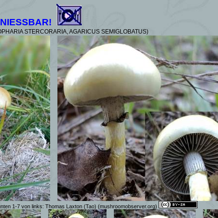
NIESSBAR!
PHARIA STERCORARIA, AGARICUS SEMIGLOBATUS)
nten 1-7 von links:
Thomas Laxton (Tao)
(mushroomobserver.org)