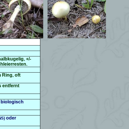
albkugelig, +/-
hleierresten.
 Ring, oft
s entfernt
 biologisch
oder
NS)