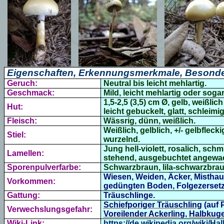
Eigenschaften, Erkennungsmerkmale, Besonde
Geruch:
Neutral bis leicht mehlartig.
Geschmack:
Mild, leicht mehlartig oder sogar
1,5-2,5 (3,5) cm Ø, gelb, weißlic
Hut:
leicht gebuckelt, glatt, schleim
Fleisch:
Wässrig, dünn, weißlich.
Weißlich, gelblich, +/- gelbfleck
Stiel:
wurzelnd.
Jung hell-violett, rosalich, sch
Lamellen:
stehend, ausgebuchtet angewa
Sporenpulverfarbe:
Schwarzbraun, lila-schwarzbraun (
Wiesen, Weiden, Äcker, Misthau
Vorkommen:
gedüngten Boden, Folgezersetze
Gattung:
Träuschlinge.
Schiefporiger Träuschling
(auf 
Verwechslungsgefahr:
Voreilender Ackerling
,
Halbkuge
Wiki-Link:
https://de.wikipedia.org/wiki/