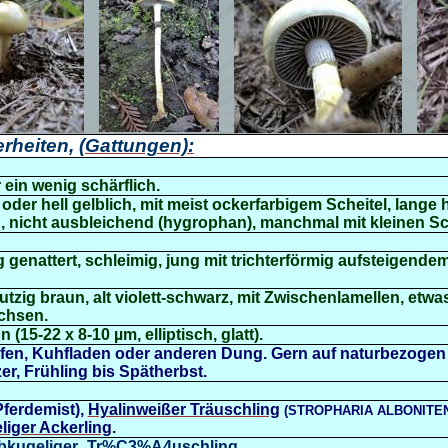
rheiten,
(Gattungen):
 ein wenig schärflich.
h oder hell gelblich, mit meist ockerfarbigem Scheitel, lange h
ig, nicht ausbleichend (hygrophan), manchmal mit kleinen Sc
ig genattert, schleimig, jung mit trichterförmig aufsteigendem
mutzig braun, alt violett-schwarz, mit Zwischenlamellen, etwa
chsen.
15-22 x 8-10 µm, elliptisch, glatt).
fen, Kuhfladen oder anderen Dung. Gern auf naturbezogen
r, Frühling bis Spätherbst.
Pferdemist),
Hyalinweißer Träuschling
(STROPHARIA ALBONITE
liger Ackerling
.
Halbkugeliger_Tr%C3%A4uschling