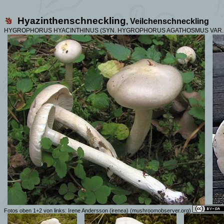
Hyazinthenschneckling
, Veilchenschneckling
HYGROPHORUS HYACINTHINUS (SYN.
HYGROPHORUS AGATHOSMUS VAR. 
Fotos oben 1+2 von links:
Irene Andersson (irenea)
(mushroomobserver.org)