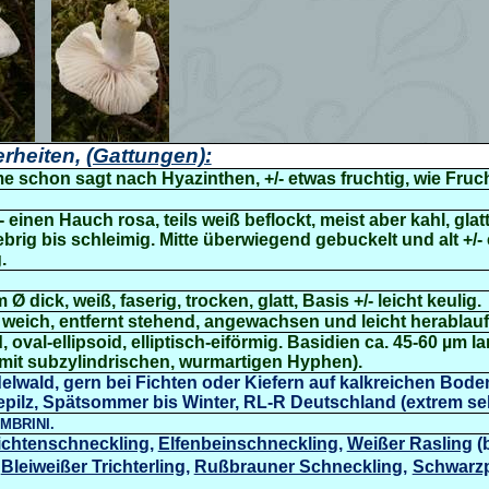
rheiten,
(Gattungen):
e schon sagt nach Hyazinthen, +/- etwas fruchtig, wie Fru
- einen Hauch rosa, teils weiß beflockt, meist aber kahl, glat
brig bis schleimig. Mitte überwiegend gebuckelt und alt +/-
.
 Ø dick, weiß, faserig, trocken, glatt, Basis +/- leicht keulig.
 weich, entfernt stehend, angewachsen und leicht herablau
d, oval-ellipsoid, elliptisch-eiförmig. Basidien ca. 45-60 µm 
mit subzylindrischen, wurmartigen Hyphen).
elwald, gern bei Fichten oder Kiefern auf kalkreichen Bode
ilz, Spätsommer bis Winter, RL-R Deutschland (extrem sel
MBRINI.
ichtenschneckling
,
Elfenbeinschneckling
,
Weißer Rasling
(
,
Bleiweißer Trichterling
,
Rußbrauner Schneckling
,
Schwarzp