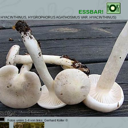
ESSBAR!
HYACINTHINUS,
HYGROPHORUS AGATHOSMUS VAR.
HYACINTHINUS)
Fotos unten 1-4 von links: Gerhard Koller
©