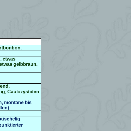
chtbonbon.
t, etwas
 etwas gelbbraun.
fend.
lang, Caulozystiden
n, montane bis
ten).
büschelig
unktierter