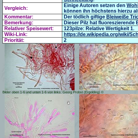
Einige Autoren setzen den
Wohl
Vergleich:
können ihn höchstens hierzu als
Kommentar:
Der tödlich giftige
Bleiweiße Tri
Bemerkung:
Dieser Pilz hat fluoreszierende
Relativer Speisewert:
123pilze: Relative Wertigkeit 1.
Wiki-Link:
https://de.wikipedia.org/wiki/S
Priorität:
2
Bilder oben 1-6 und unten 1-6 von links: Georg Probst (Ergolding) ©