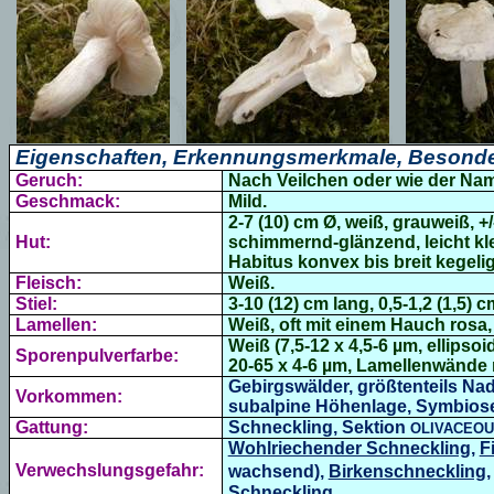
Eigenschaften, Erkennungsmerkmale, Besonde
Geruch:
Nach Veilchen oder wie der Nam
Geschmack:
Mild.
2-7 (10) cm Ø, weiß, grauweiß, +/
Hut:
schimmernd-glänzend, leicht kle
Habitus konvex bis breit kegelig
Fleisch:
Weiß.
Stiel:
3-10 (12) cm lang, 0,5-1,2 (1,5) cm
Lamellen:
Weiß, oft mit einem Hauch rosa,
Weiß (7,5-12 x 4,5-6 µm, ellipsoi
Sporenpulverfarbe:
20-65 x 4-6 µm, Lamellenwände 
Gebirgswälder, größtenteils Nad
Vorkommen:
subalpine Höhenlage, Symbiosep
Gattung:
Schneckling, Sektion
OLIVACEOU
Wohlriechender Schneckling
,
F
Verwechslungsgefahr:
wachsend),
Birkenschneckling
Schneckling
.