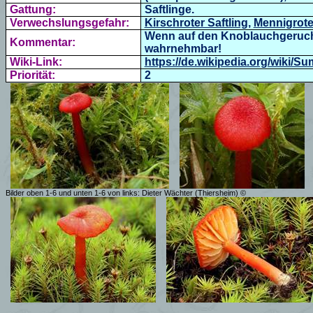
Gattung:
Saftlinge.
Verwechslungsgefahr:
Kirschroter Saftling
,
Mennigroter
Wenn auf den Knoblauchgeruch g
Kommentar:
wahrnehmbar!
Wiki-Link:
https://de.wikipedia.org/wiki/Su
Priorität:
2
Bilder oben 1-6 und unten 1-6 von links: Dieter Wächter (Thiersheim) ©