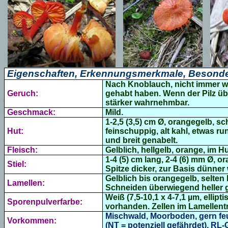
Eigenschaften, Erkennungsmerkmale, Besonde
Nach Knoblauch, nicht immer wah
Geruch:
gehabt haben. Wenn der Pilz übe
stärker wahrnehmbar.
Geschmack:
Mild.
1-2,5 (3,5) cm Ø, orangegelb, s
Hut:
feinschuppig, alt kahl, etwas ru
und breit genabelt.
Fleisch:
Gelblich, hellgelb, orange, im Hu
1-4 (5) cm lang, 2-4 (6) mm Ø, o
Stiel:
Spitze dicker, zur Basis dünner 
Gelblich bis orangegelb, selten
Lamellen:
Schneiden überwiegend heller g
Weiß (7,5-10,1 x 4-7,1 µm, ellipti
Sporenpulverfarbe:
vorhanden. Zellen im Lamellentr
Mischwald, Moorboden, gern feu
Vorkommen:
(NT =
potenziell
gefährdet), RL