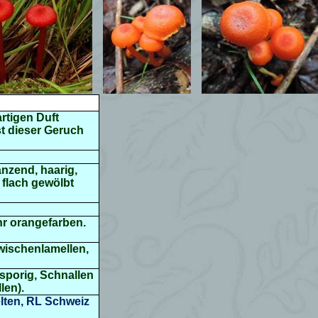
rtigen Duft
st dieser Geruch
änzend, haarig,
t flach gewölbt
ehr orangefarben.
Zwischenlamellen,
ersporig, Schnallen
len).
lten, RL Schweiz