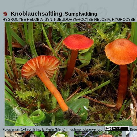
Knoblauchsaftling
,
Sumpfsaftling
HYGROCYBE HELOBIA (SYN.
PSEUDOHYGROCYBE HELOBIA, HYGROCYBE M
Fotos
unten 1-4 von links:
Iv Merlu (Merlu)
(mushroomobserver.org)
Bild