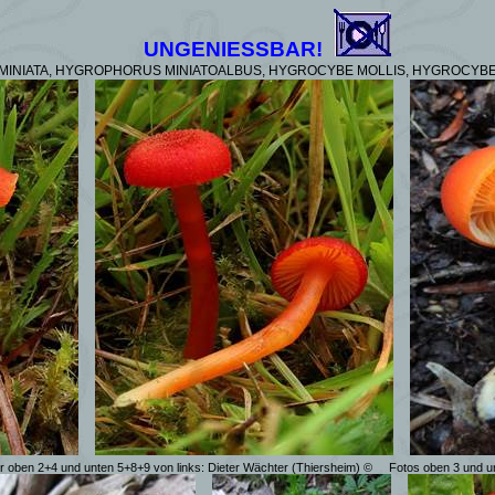
UNGENIESSBAR!
INIATA,
HYGROPHORUS MINIATOALBUS,
HYGROCYBE
MOLLIS, HYGROCYBE
er oben 2+4 und unten 5+8+9 von links: Dieter Wächter (Thiersheim) ©
Fotos oben 3 und un