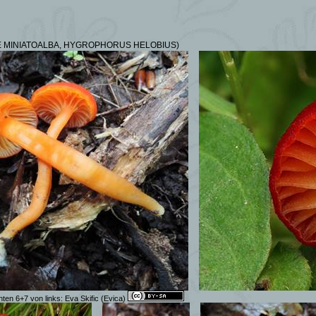
 MINIATOALBA, HYGROPHORUS HELOBIUS)
ten 6+7 von links: Eva Skific (Evica)