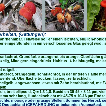
rheiten,
(Gattungen):
rnehmbar. Teilweise soll er einen leichten, süßlich-honiga
r einige Stunden in ein verschlossenes Glas gelegt wird, i
charlachrot, Grundfarbe orangerot bis orange, Oberfläche gl
nzelig, Mitte gern eingedrückt. Habitus +/- halbkugelig, meis
t rotgelb.
rangerot, orangegelb, scharlachrot, in der unteren Hälfte m
werdend. Oberfläche trocken, faserig, zerbrechlich.
 hellgelb, angewachsen, etwas mit Zahn herablaufend, mit 
elb.
sch, breit ellipsoid, Q = 1,3-1,8. Basidien 30-45 x 8-11 µm, vi
ama sehr lang, Hutdeckschicht mit 45-75 x 10-16 µm Endzel
chte, moosige oder grasige Stellen, Sommer bis Herbst, se
-G Deutschland (GEFÄHRDUNG unbekannten Ausmaßes).