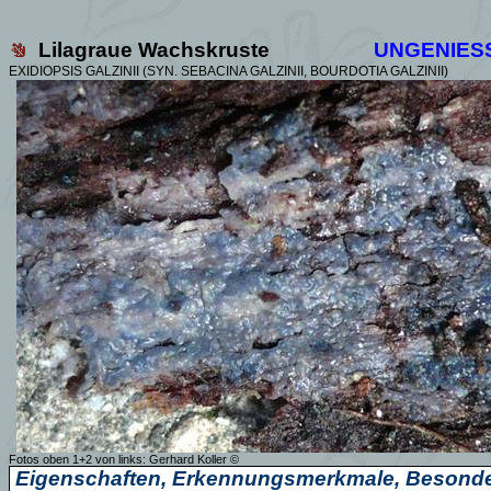
Lilagraue Wachskruste
UNGENIES
EXIDIOPSIS GALZINII (SYN. SEBACINA GALZINII, BOURDOTIA GALZINII)
Fotos oben 1+2 von links:
Gerhard Koller
©
Eigenschaften, Erkennungsmerkmale, Besonde