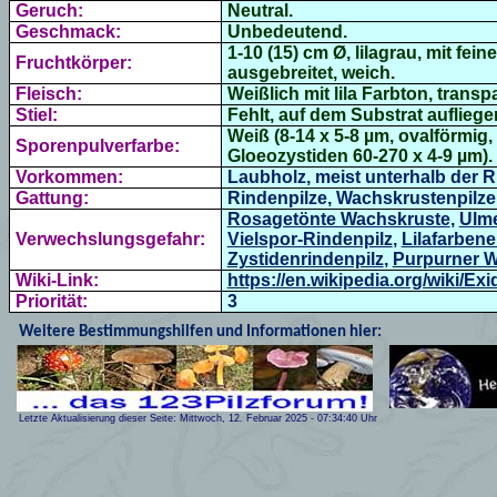
Geruch:
Neutral.
Geschmack:
Unbedeutend.
1-10 (15) cm Ø,
lilagrau, mit fei
Fruchtkörper:
ausgebreitet, weich.
Fleisch:
Weißlich mit lila Farbton, transp
Stiel:
Fehlt, auf dem Substrat aufliege
Weiß (8-14 x 5-8 µm, ovalförmig,
Sporenpulverfarbe:
Gloeozystiden 60-270 x 4-9 µm).
Vorkommen:
Laubholz, meist unterhalb der Ri
Gattung:
Rindenpilze, Wachskrustenpilze
Rosagetönte Wachskruste
,
Ulme
Verwechslungsgefahr:
Vielspor-Rindenpilz
,
Lilafarben
Zystidenrindenpilz
,
Purpurner W
Wiki-Link:
https://en.wikipedia.org/wiki/Exi
Priorität:
3
Weitere Bestimmungshilfen und Informationen hier:
Letzte Aktualisierung dieser Seite:
Mittwoch, 12. Februar 2025
-
07:34:40
Uhr