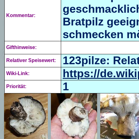
geschmacklich 
Kommentar:
Bratpilz geei
schmecken mö
Gifthinweise:
123pilze: Relat
Relativer Speisewert:
https://de.wi
Wiki-Link:
1
Priorität: