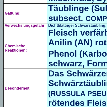
Täublinge (Su
Gattung:
subsect.
COMP
Verwechslungsgefahr:
Dichtblättriger Schwärztäubling,
Fleisch verfär
Anilin (AN) rot
Chemische
Reaktionen:
Phenol (Karbo
schwarz, For
Das Schwärzen
Schwärztäubli
Besonderheit:
(RUSSULA PSEU
rötendes Flei