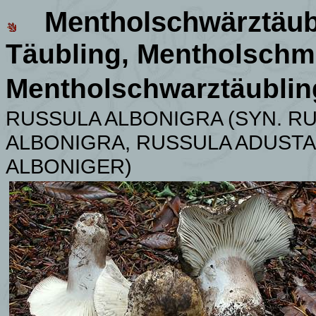
Mentholschwärztäub
Täubling, Mentholschm
Mentholschwarztäublin
RUSSULA ALBONIGRA (SYN. R
ALBONIGRA, RUSSULA ADUSTA
ALBONIGER)