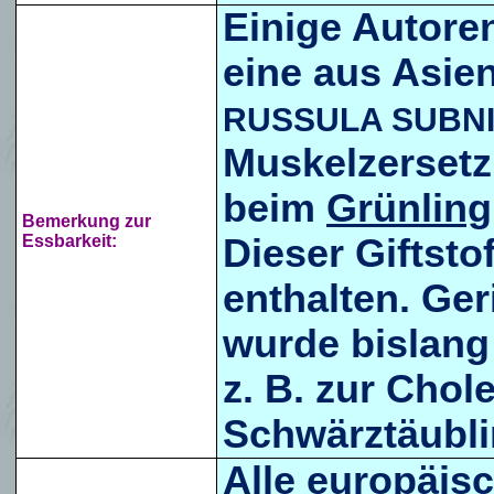
Einige Autore
eine aus Asie
RUSSULA SUBN
Muskelzerset
beim
Grünling
Bemerkung zur
Essbarkeit:
Dieser Giftsto
enthalten. Ge
wurde bislang
z. B. zur Chol
Schwärztäubli
Alle europäis