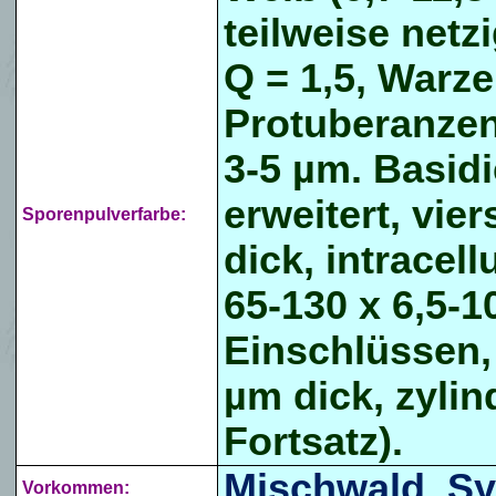
teilweise netz
Q = 1,5, Warze
Protuberanzen
3-5 µm. Basidi
erweitert, vie
Sporenpulverfarbe:
dick, intracel
65-130 x 6,5-1
Einschlüssen, 
µm dick, zylind
Fortsatz).
Mischwald, Sy
Vorkommen: