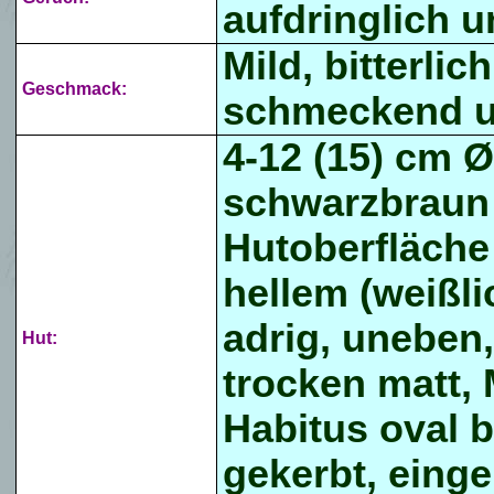
aufdringlich 
Mild, bitterli
Geschmack:
schmeckend un
4-12 (15) cm Ø
schwarzbraun b
Hutoberfläche 
hellem (weißl
adrig, uneben,
Hut:
trocken matt, M
Habitus oval b
gekerbt, einge