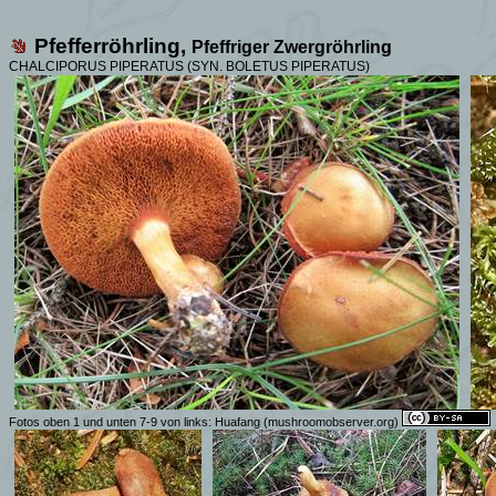
Pfefferröhrling,
Pfeffriger Zwergröhrling
CHALCIPORUS PIPERATUS (SYN
. BOLETUS PIPERATUS)
Fotos oben 1 und unten 7-9 von links:
Huafang
(mushroomobserver.org)