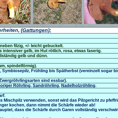
rheiten,
(Gattungen):
neben filzig, +/- leicht gebuckelt.
s intensiver gelb, im Hut rötlich, rosa, etwas faserig.
llständig gelb und dünn.
µm, spindelförmig).
 Symbiosepilz, Frühling bis Spätherbst (vereinzelt sogar 
 Zwergröhrlingsarten sind essbar).
origer Röhrling
,
Sandröhrling
,
Nadelholzröhling
.
rf.
ls Mischpilz verwenden, sonst wird das Pilzgericht zu pfeffri
änger kochen, dann nimmt die Schärfe wieder ab!
ehauptet, dass die Schärfe durch Garen vollständig verschw