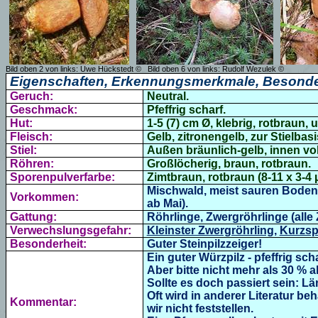
Bild oben 2 von links: Uwe Hückstedt ©
Bild oben 6 von links: Rudolf Wezulek ©
Eigenschaften, Erkennungsmerkmale, Besonde
Geruch:
Neutral.
Geschmack:
Pfeffrig scharf.
Hut:
1-5 (7) cm Ø, klebrig, rotbraun, u
Fleisch:
Gelb, zitronengelb, zur Stielbasi
Stiel:
Außen bräunlich-gelb, innen vo
Röhren:
Großlöcherig, braun, rotbraun.
Sporenpulverfarbe:
Zimtbraun, rotbraun (8-11 x 3-4 
Mischwald, meist sauren Boden,
Vorkommen:
ab Mai).
Gattung:
Röhrlinge, Zwergröhrlinge (alle
Verwechslungsgefahr:
Kleinster Zwergröhrling
,
Kurzsp
Besonderheit:
Guter Steinpilzzeiger!
Ein guter Würzpilz - pfeffrig scha
Aber bitte nicht mehr als 30 % a
Sollte es doch passiert sein: L
Oft wird in anderer Literatur b
Kommentar:
wir nicht feststellen.