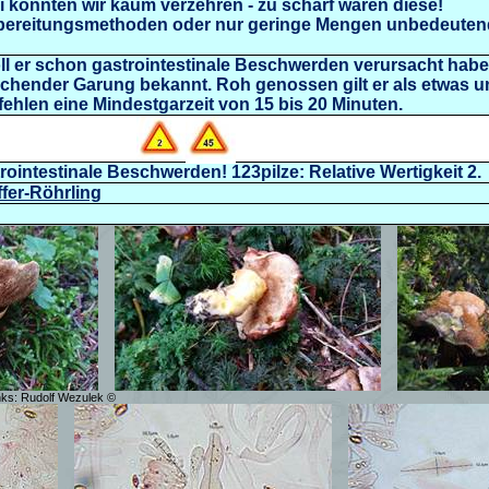
Ei konnten wir kaum verzehren - zu scharf waren diese!
bereitungsmethoden oder nur geringe Mengen unbedeutend
ll er schon
gastrointestinale Beschwerden verursacht haben
eichender Garung bekannt.
Roh genossen gilt er als etwas un
ehlen eine Mindestgarzeit von 15 bis 20 Minuten.
intestinale Beschwerden! 123pilze: Relative Wertigkeit 2.
ffer-Röhrling
inks: Rudolf Wezulek ©