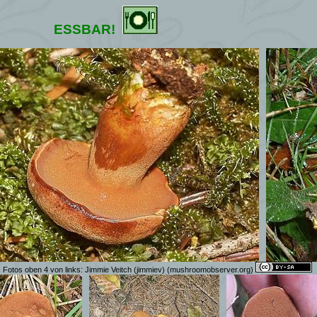
ESSBAR!
Fotos oben 4 von links:
Jimmie Veitch (jimmiev)
(mushroomobserver.org)