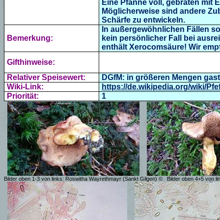
Eine Pfanne voll, gebraten mit 
Möglicherweise sind andere Zu
Schärfe zu entwickeln.
In außergewöhnlichen Fällen so
Bemerkung:
kein persönlicher Fall bei ausr
enthält
Xerocomsäure!
Wir empf
Gifthinweise:
Relativer Speisewert:
DGfM: in größeren Mengen gastro
Wiki-Link:
https://de.wikipedia.org/wiki/Pfe
Priorität:
1
Bilder oben 1-3 von links: Roswitha Wayrethmayr (Sankt Gilgen) ©
Bilder oben 4+5 von l