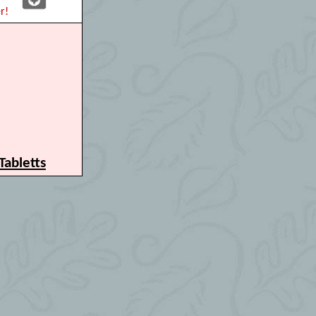
r!
Tabletts