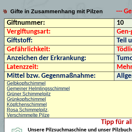
--- Ge
Gifte in Zusammenhang mit Pilzen
Giftnummer:
10
Vergiftungsart:
Gen-g
Giftstoff:
Teil 
Gefährlichkeit:
Tödli
Anzeichen der Erkrankung:
Tumo
Latenzzeit:
Mehr
Mittel bzw. Gegenmaßnahme:
Allg
Gelbkopfschimmel
Gemeiner Helmlingsschimmel
Grüner Schimmelpilz
Grünkopfschimmel
Köpfchenschimmel
Rosa Schimmelpilz
.
Verschimmelte Pilze
Tipp für a
Unsere Pilzsuchmaschine und unser Pilzbuch 