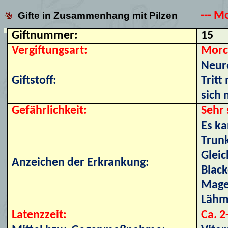
--- M
Gifte in Zusammenhang mit Pilzen
Giftnummer:
15
Vergiftungsart:
Morc
Neur
Giftstoff:
Tritt
sich 
Gefährlichkeit:
Sehr 
Es ka
Trunk
Glei
Anzeichen der Erkrankung:
Black
Magen
Lähm
Latenzzeit:
Ca. 2