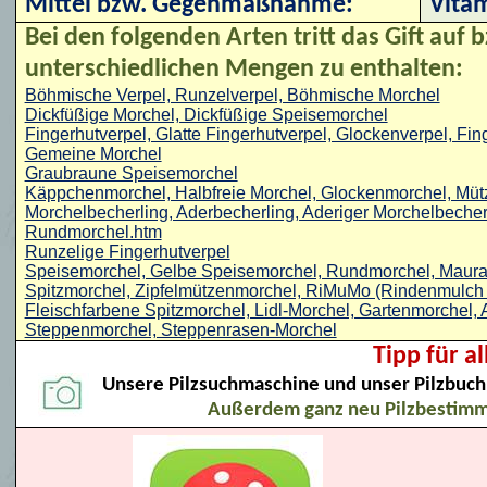
Mittel bzw. Gegenmaßnahme:
Vitam
Bei den folgenden Arten tritt das Gift auf b
unterschiedlichen Mengen zu enthalten:
Böhmische Verpel, Runzelverpel, Böhmische Morchel
Dickfüßige Morchel, Dickfüßige Speisemorchel
Fingerhutverpel, Glatte Fingerhutverpel, Glockenverpel, Fi
Gemeine Morchel
Graubraune Speisemorchel
Käppchenmorchel, Halbfreie Morchel, Glockenmorchel, Mü
Morchelbecherling, Aderbecherling, Aderiger Morchelbecher
Rundmorchel.htm
Runzelige Fingerhutverpel
Speisemorchel, Gelbe Speisemorchel, Rundmorchel, Maurach
Spitzmorchel, Zipfelmützenmorchel, RiMuMo (Rindenmulch -
Fleischfarbene Spitzmorchel, Lidl-Morchel, Gartenmorchel, 
Steppenmorchel, Steppenrasen-Morchel
Tipp für a
Unsere Pilzsuchmaschine und unser Pilzbuch 
Außerdem ganz neu Pilzbestim