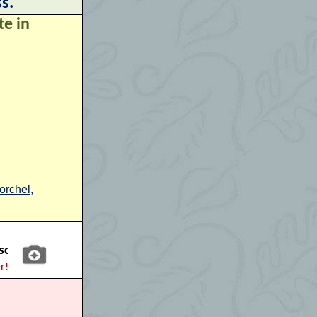
s.
te in
orchel,
sche!
r!