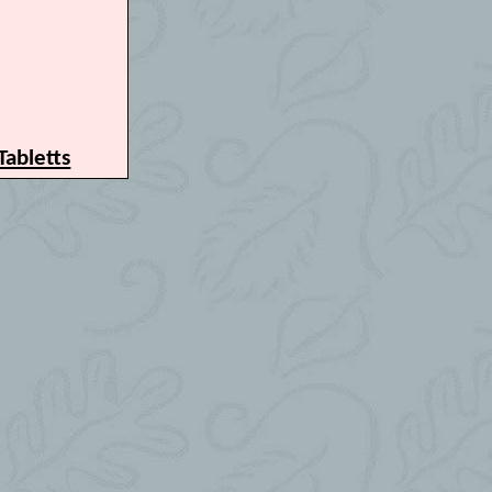
abletts