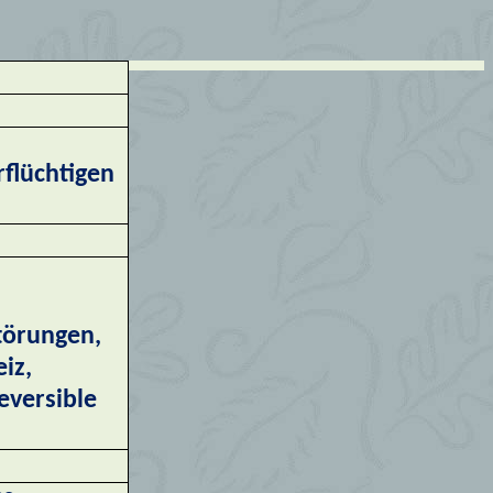
rflüchtigen
törungen,
iz,
eversible