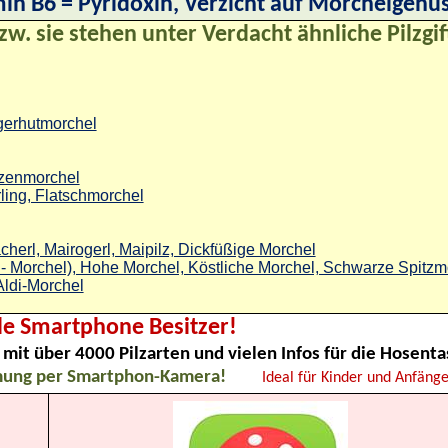
in B6 = Pyridoxin, Verzicht auf Morchelgenus
zw. sie stehen unter Verdacht ähnliche Pilzgif
ngerhutmorchel
tzenmorchel
ling, Flatschmorchel
erl, Mairogerl, Maipilz, Dickfüßige Morchel
 Morchel), Hohe Morchel, Köstliche Morchel, Schwarze Spitzm
Aldi-Morchel
lle Smartphone Besitzer!
mit über 4000 Pilzarten und vielen Infos für die Hosenta
mung per Smartphon-Kamera!
Ideal für Kinder und Anfänge