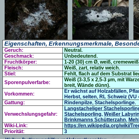
Eigenschaften, Erkennungsmerkmale, Besonde
Geruch:
Neutral.
Geschmack:
Unbedeutend.
Fruchtkörper:
1-20 (30) cm Ø, weiß, cremeweiß, 
Fleisch:
Weiß, zart, relativ weich.
Stiel:
Fehlt, flach auf dem Substrat li
Weiß (3-3,5 x 2,5-3 µm, mit War
Sporenpulverfarbe:
breit, Wände dünn).
Er wächst auf Holzabfällen, Pfl
Vorkommen:
Herbst, selten, RL Schweiz (VU =
Gattung:
Rindenpilze, Stachelsporlinge.
Langstacheliger Stachelsporlin
Verwechslungsgefahr:
Stachelsporling
,
Weißer Labyrin
Brinkmanns Schütterzahn
,
Mehl
Wiki-Link:
https://en.wikipedia.org/wiki/Tr
Priorität:
3