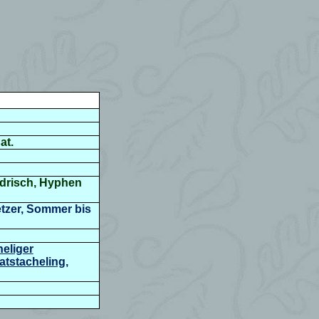
at.
ndrisch, Hyphen
etzer, Sommer bis
eliger
atstacheling
,