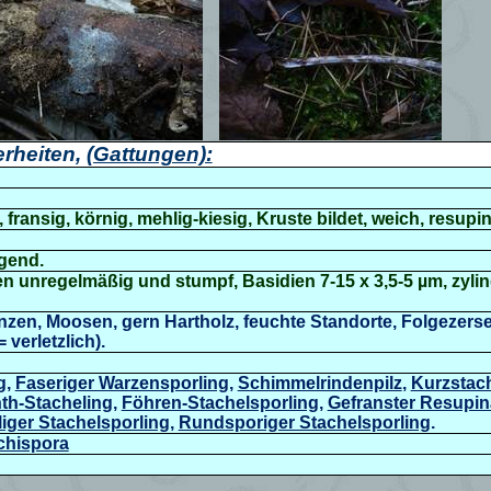
rheiten,
(Gattungen):
fransig, körnig, mehlig-kiesig, Kruste bildet, weich, resupin
egend.
zen unregelmäßig und stumpf, Basidien 7-15 x 3,5-5 µm, zyli
anzen, Moosen, gern Hartholz, feuchte Standorte, Folgezers
 verletzlich).
g
,
Faseriger Warzensporling
,
Schimmelrindenpilz
,
Kurzstach
th-Stacheling
,
Föhren-Stachelsporling
,
Gefranster Resupin
iger Stachelsporling
,
Rundsporiger Stachelsporling
.
echispora