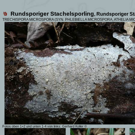
Rundsporiger Stachelsporling
,
Rundsporiger St
TRECHISPORA MICROSPORA (SYN.
PHLEBIELLA MICROSPORA, ATHELIA M
Fotos oben 1+2 und unten 1-4 von links: G
erhard Koller
©