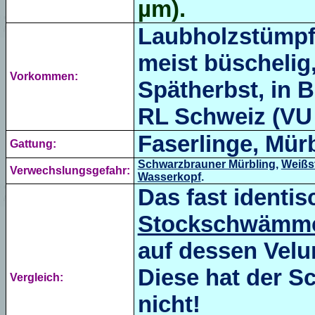
µm).
Laubholzstümpfe
meist büschelig
Vorkommen:
Spätherbst, in B
RL Schweiz (VU =
Faserlinge, Mürb
Gattung:
Schwarzbrauner Mürbling,
Weißs
Verwechslungsgefahr:
Wasserkopf
.
Das fast identi
Stockschwämm
auf dessen Velu
Diese hat der S
Vergleich:
nicht!