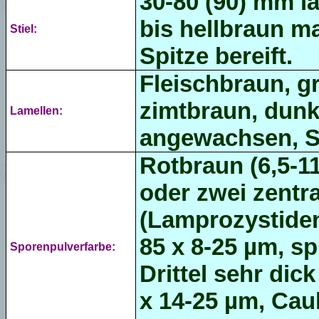
30-80 (90) mm l
bis hellbraun ma
Stiel:
Spitze bereift.
Fleischbraun, g
zimtbraun, dunk
Lamellen:
angewachsen, S
Rotbraun (6,5-11
oder zwei zentra
(
Lamprozystide
85 x 8-25 µm, s
Sporenpulverfarbe:
Drittel sehr dic
x 14-25 µm, Caul