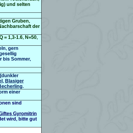
ig) und selten
ftigen Gruben,
 Nachbarschaft der
Q = 1,3-1.6, N=50,
ln, gern
gesellig
hr bis Sommer,
(dunkler
l
,
Blasiger
echerling
.
orm einer
ionen sind
Giftes Gyromitrin
t wird, bitte gut