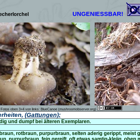
UNGENIESSBAR!
echerlorchel
Fotos oben 3+4 von links:
BlueCanoe
(mushroomobserver.org)
rheiten,
(Gattungen):
erdig und dumpf bei älteren Exemplaren.
braun, rotbraun, purpurbraun, selten aderig gerippt, meist g
, purpurbraun, fein gereift, oft etwas samtig-kleiig, oben 