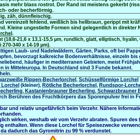
asis mehr blass rostrot. Der Rand ist meistens gekerbt (riss
ch- oder becherförmig.
ig, zäh, dünnfleischig.
nd vereinzelt fehlend, weißlich bis hellbraun, gerippt mit krä
. Kleine ungestielte Formen sind gelegentlich in direkter
rchel
.
18,6-21,6 x 13,1-15,5 µm, rundlich, glatt, elliptisch, hyalin, 
i 270-340 x 14-19 µm).
tigen Laub- und Nadelwäldern, Gärten, Parks, oft bei Pappe
fen, bevorzugt kalkreiche Bodenverhältnisse, einzeln bis 
eliebend, häufiger in mediterranen Gebieten, meist Frühja
ten in Mitteleuropa. In Deutschland sind 3 Funde bekannt.
heln.
arzweiße Rippen-Becherlorchel
,
Schüsselförmige Lorchel
 Lorchel
(kleiner),
Rötliche Becherlorchel
,
Rundspor-Lorche
echerling
,
Kastanienbrauner Becherling
,
Schwarzbrauner B
ch Berühren des Fruchtkörpers das Sporenpulver frei in F
sbar und relativ ungefährlich beim Verzehr. Nähere Informat
vorhanden.
lich wirken, weshalb wir vom Verzehr abraten.
Spuren des
fig enthalten. Wenn diese Lorchel für Speisezwecke verwende
 da dadurch das Gyromitrin zu 99 % verdunstet.