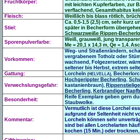
Fruchtkörper:
mit leichten Kupferfarben, zur B
verflachend, Gesamthabitus kel
Fleisch:
Weißlich bis blass rötlich, brüch
Ca. 0,5-1,5 (2,5) cm, sehr kurz u
Stiel:
später in Becherform übergehend
Schwarzweiße Rippen-Becherlo
Weiß, grauweiß, jung transparent (
Sporenpulverfarbe:
Me = 20,1 x 14,3 m, Qe = 1,4. Asc
Weg- und Straßenrändern, schat
vergrabenem Totholz oder Stümp
Vorkommen:
wachsend, Folgezersetzer, wärm
seltener bis Herbst, extrem sel
Gattung:
Lorcheln
Becherlorc
(HELVELLA),
Hochgerippter Becherling
,
Schw
Verwechslungsgefahr:
kastanienbraun),
Rippenstielige
Becherling
,
Kerbrandiger Napfb
Reife Exemplare geben gern dur
Besonderheit:
Staubwolke.
Vermutlich ist diese Lorchel es
aufgrund der Seltenheit nicht 
Kommentar:
Lorcheln können sehr unverträg
sind bei allen Lorchelarten häu
kochen (15 Min.) oder trocknen,