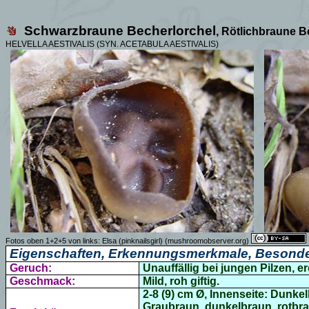
Schwarzbraune Becherlorchel
,
Rötlichbraune B
HELVELLA AESTIVALIS (SYN. ACETABULA AESTIVALIS)
Fotos oben 1+2+5 von links:
Elsa (pinknailsgirl)
(mushroomobserver.org)
Eigenschaften, Erkennungsmerkmale, Besonde
Geruch:
Unauffällig bei jungen Pilzen, 
Geschmack:
Mild, roh giftig.
2-8 (9) cm Ø, Innenseite: D
unkel
Graubraun, dunkelbraun, rotbraun