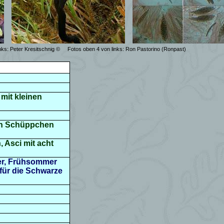
nks:
Peter Kresitschnig
©
Fotos oben 4 von links:
Ron Pastorino (Ronpast)
 mit kleinen
hen Schüppchen
, Asci mit acht
zer, Frühsommer
 für die Schwarze