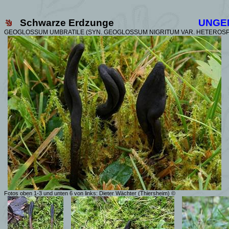
Schwarze Erdzunge
UNGE
GEOGLOSSUM
UMBRATILE (SYN. GEOGLOSSUM NIGRITUM VAR. HETERO
Fotos oben 1-3 und unten 6 von links: Dieter Wächter (Thiersheim) ©