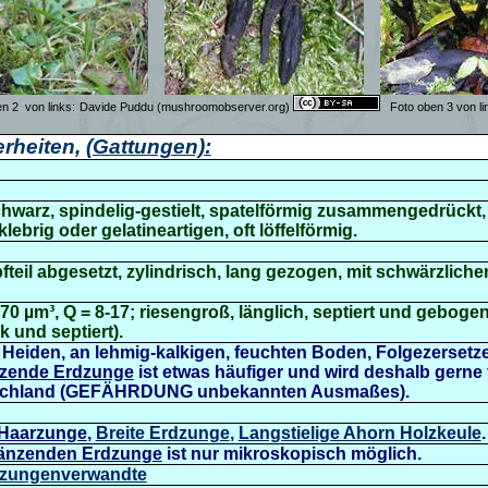
en 2
von links:
Davide Puddu
(mushroomobserver.org)
Foto oben 3 von li
rheiten,
(Gattungen):
schwarz, spindelig-gestielt, spatelförmig zusammengedrückt,
klebrig oder gelatineartigen
,
oft löffelförmig.
fteil abgesetzt, zylindrisch, lang gezogen, mit schwärzlic
0 µm³, Q = 8-17; riesengroß, länglich, septiert und gebogen
 und septiert).
,
Heiden,
an lehmig-kalkigen, feuchten Boden, Folgezerset
zende Erdzunge
ist etwas häufiger und wird deshalb gerne
tschland (GEFÄHRDUNG unbekannten Ausmaßes).
Haarzunge
,
Breite Erdzunge
,
Langstielige Ahorn Holzkeule
.
änzenden Erdzunge
ist nur mikroskopisch möglich.
Erdzungenverwandte