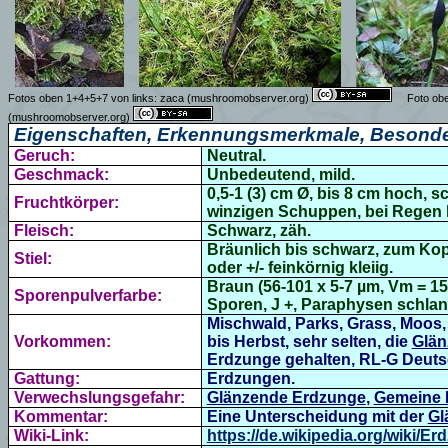
Fotos oben 1+4+5+7 von links:
zaca
(mushroomobserver.org)
Foto ob
(mushroomobserver.org)
Eigenschaften, Erkennungsmerkmale, Besonde
Geruch:
Neutral.
Geschmack:
Unbedeutend, mild.
0,5-1 (3) cm Ø, bis 8 cm hoch, 
Fruchtkörper:
winzigen Schuppen,
bei Regen 
Fleisch:
Schwarz, zäh.
Bräunlich bis schwarz, zum Kop
Stiel:
oder +/- feinkörnig kleiig.
Braun (56-101 x 5-7 µm, Vm = 157
Sporenpulverfarbe:
Sporen, J +, Paraphysen schlank
Mischwald, Parks, Grass, Moos
Vorkommen:
bis Herbst, sehr selten, die
Glän
Erdzunge gehalten, RL-G Deu
Gattung:
Erdzungen.
Verwechslungsgefahr:
Glänzende Erdzunge
,
Gemeine 
Kommentar:
Eine Unterscheidung mit der
Gl
Wiki-Link:
https://de.wikipedia.org/wiki/