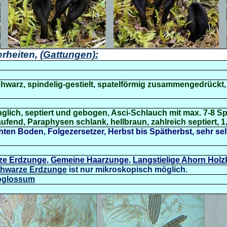
rheiten,
(Gattungen):
schwarz, spindelig-gestielt, spatelförmig zusammengedrückt,
länglich, septiert und gebogen, Asci-Schlauch mit max. 7-8 S
ufend, Paraphysen schlank, hellbraun, zahlreich septiert, 1
hten Boden, Folgezersetzer, Herbst bis Spätherbst
, sehr se
ze Erdzunge
,
Gemeine Haarzunge
,
Langstielige Ahorn Holz
hwarze Erdzunge
ist nur mikroskopisch möglich.
eoglossum