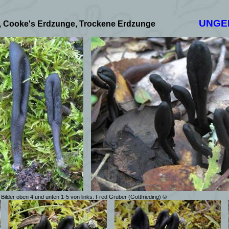
UNGE
, Cooke's Erdzunge, Trockene Erdzunge
Bilder oben 4 und unten 1-5 von links: Fred Gruber (Gottfrieding) ©