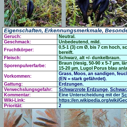
Eigenschaften, Erkennungsmerkmale, Besonde
Geruch:
Neutral.
Geschmack:
Unbedeutend, mild.
0,5-1 (3) cm Ø, bis 7 cm hoch, 
Fruchtkörper:
bereift.
Fleisch:
Schwarz, alt +/- dunkelbraun.
Braun (riesig, 50-90 x 5-7 µm, 
Sporenpulverfarbe:
15-20 µm, Lugol Porus blau anla
Grass, Moos, an sandigen, feuc
Vorkommen:
(EN = stark gefährdet).
Gattung:
Erdzungen.
Verwechslungsgefahr:
Schwarzrote Erdzunge
,
Schwar
Kommentar:
Eine Unterscheidung mit der
Sc
Wiki-Link:
https://en.wikipedia.org/wiki/G
Priorität:
2