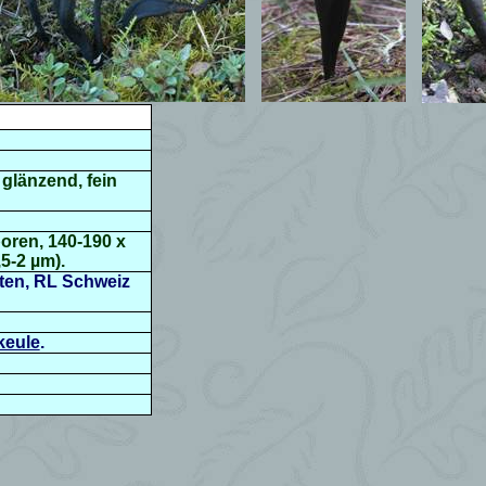
 glänzend, fein
poren,
140-190 x
,5-2 µm
).
lten, RL Schweiz
keule
.