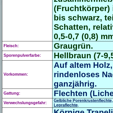
(Fruchtkörper)
bis schwarz, te
Schatten, relati
0,5-0,7 (0,8) m
Graugrün.
Fleisch:
Hellbraun (
7-9,
Sporenpulverfarbe:
Auf
altem Holz
rindenloses Na
Vorkommen:
ganzjährig.
Flechten (Liche
Gattung:
Gelbliche Porenkrustenflechte
Verwechslungsgefahr:
Lepraflechte
.
Körnige Trapel