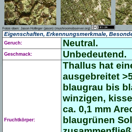
Fotos oben:
Jason Hollinger (jason) (mushroomobserver.org)
Eigenschaften, Erkennungsmerkmale, Besonde
Neutral.
Geruch:
Unbedeutend.
Geschmack:
Thallus hat ein
ausgebreitet >5
blaugrau bis bl
winzigen, kisse
ca. 0,1 mm Are
blaugrünen Sola
Fruchtkörper:
zusammenfließe