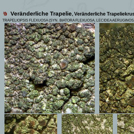
Veränderliche Trapelie
, Veränderliche Trapeliekru
TRAPELIOPSIS FLEXUOSA (SYN.
BIATORA FLEXUOSA, LECIDEA AERUGINOS