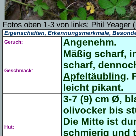
Fotos oben 1-3 von links:
Phil Yeager 
Eigenschaften, Erkennungsmerkmale, Besonde
Angenehm.
Geruch:
Mäßig scharf, i
scharf, dennoc
Geschmack:
Apfeltäubling
. 
leicht pikant.
3-7 (9) cm Ø, bl
olivocker bis s
Die Mitte ist d
Hut:
schmierig und t