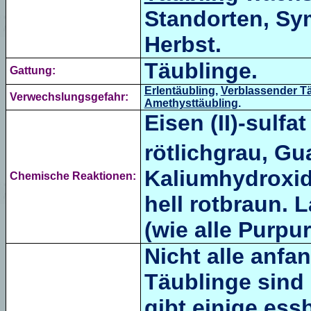
Standorten, Sy
Herbst.
Täublinge.
Gattung:
Erlentäubling
,
Verblassender T
Verwechslungsgefahr:
Amethysttäubling
.
Eisen (II)-sulfa
rötlichgrau, Gu
Kaliumhydroxid 
Chemische Reaktionen:
hell rotbraun. 
(wie alle Purpur
Nicht alle anf
Täublinge sind 
gibt einige ess