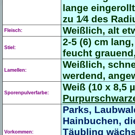
lange eingerollt
zu 1⁄4 des Radi
Weißlich, alt e
Fleisch:
2-5 (6) cm lang,
Stiel:
feucht grauend,
Weißlich, schn
Lamellen:
werdend, angewa
Weiß (10 x 8,5 
Sporenpulverfarbe:
Purpurschwarze
Parks, Laubwal
Hainbuchen, di
Täubling
wächs
Vorkommen: