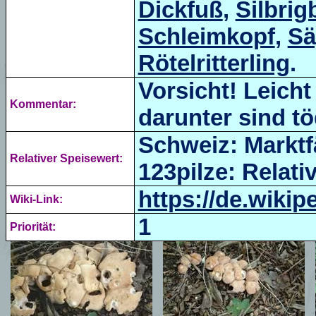
Dickfuß
,
Silbrig
Schleimkopf
,
Sä
Rötelritterling
.
Vorsicht! Leicht
Kommentar:
darunter sind tö
Schweiz: Marktfä
Relativer Speisewert:
123pilze: Relativ
https://de.wiki
Wiki-Link:
1
Priorität: