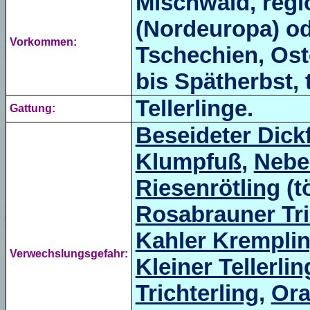
Mischwald, regi
(Nordeuropa) od
Vorkommen:
Tschechien, Ost
bis Spätherbst, t
Tellerlinge.
Gattung:
Beseideter Dick
Klumpfuß
,
Nebe
Riesenrötling
(t
Rosabrauner Tri
Kahler Krempli
Verwechslungsgefahr:
Kleiner Tellerlin
Trichterling
,
Ora