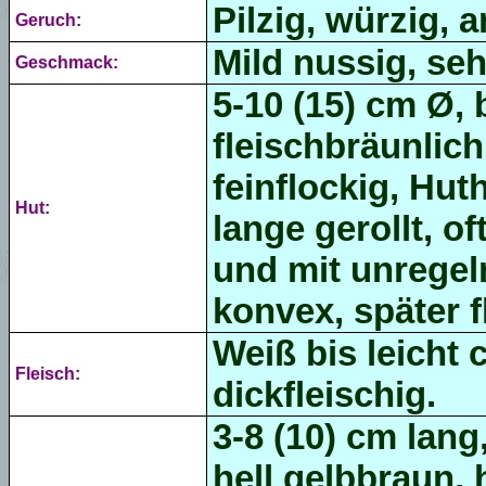
Pilzig, würzig, 
Geruch:
Mild nussig, seh
Geschmack:
5-10 (15) cm Ø, 
fleischbräunlich
feinflockig, Hut
Hut:
lange gerollt, o
und mit unregel
konvex, später 
Weiß bis leicht 
Fleisch:
dickfleischig.
3-8 (10) cm lang,
hell gelbbraun, 