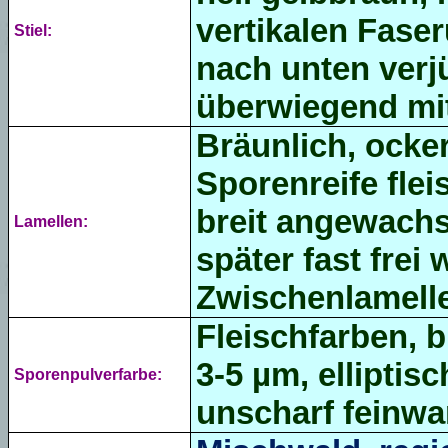
vertikalen Fase
Stiel:
nach unten verj
überwiegend mit
Bräunlich, ocker
Sporenreife flei
breit angewach
Lamellen:
später fast frei 
Zwischenlamelle
Fleischfarben, b
3-5 µm, elliptisc
Sporenpulverfarbe:
unscharf feinwar