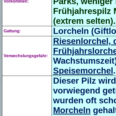
Parks, weniger 
Vorkommen:
Frühjahrespilz
(extrem selten).
Lorcheln (Giftlo
Gattung:
Riesenlorchel, 
Frühjahrslorche
Verwechslungsgefahr:
Wachstumszeit
Speisemorchel
.
Dieser Pilz wi
vorwiegend get
wurden oft scho
Morcheln
gehal