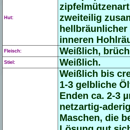
zipfelmützenart
zweiteilig zusa
Hut:
hellbräunlicher
inneren Hohlrä
Weißlich, brüch
Fleisch:
Weißlich.
Stiel:
Weißlich bis cr
1-3 gelbliche Ö
Enden ca.
2-3 
netzartig-aderig
Maschen, die b
Lösung gut sic