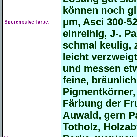
können noch gl
μm, Asci
300-52
Sporenpulverfarbe:
einreihig, J-
. P
schmal keulig, 
leicht verzweig
und messen et
feine, bräunlich
Pigmentkörner,
Färbung der Fru
Auwald, gern P
Totholz, Holzab