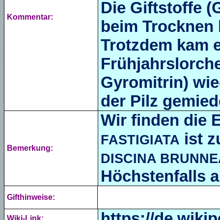
Die Giftstoffe (
Kommentar:
beim Trocknen 
Trotzdem kam e
Frühjahrslorche
Gyromitrin) wie
der Pilz gemied
Wir finden die 
ist z
FASTIGIATA
Bemerkung:
DISCINA BRUNNE
Höchstenfalls al
Gifthinweise:
https://de.wikip
Wiki-Link: