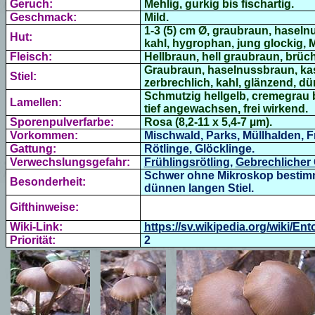
Geruch:
Mehlig, gurkig bis fischartig.
Geschmack:
Mild.
1-3 (5) cm Ø, graubraun, haseln
Hut:
kahl, hygrophan, jung glockig, M
Fleisch:
Hellbraun, hell graubraun, brüch
Graubraun, haselnussbraun, ka
Stiel:
zerbrechlich, kahl, glänzend, d
Schmutzig hellgelb, cremegrau b
Lamellen:
tief angewachsen, frei wirkend.
Sporenpulverfarbe:
Rosa
(
8,2-11 x 5,4-7 µm)
.
Vorkommen:
Mischwald, Parks, Müllhalden, 
Gattung:
Rötlinge, Glöcklinge.
Verwechslungsgefahr:
Frühlingsrötling
,
Gebrechlicher 
Schwer ohne Mikroskop bestimmb
Besonderheit:
dünnen langen Stiel.
Gifthinweise:
Wiki-Link:
https://sv.wikipedia.org/wiki/E
Priorität:
2