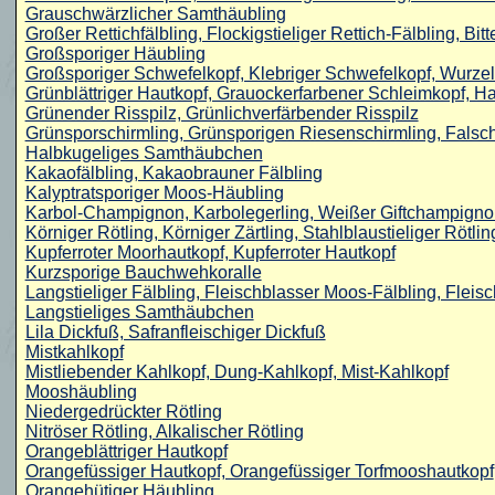
Grauschwärzlicher Samthäubling
Großer Rettichfälbling, Flockigstieliger Rettich-Fälbling, Bitt
Großsporiger Häubling
Großsporiger Schwefelkopf, Klebriger Schwefelkopf, Wurzel
Grünblättriger Hautkopf, Grauockerfarbener Schleimkopf, 
Grünender Risspilz, Grünlichverfärbender Risspilz
Grünsporschirmling, Grünsporigen Riesenschirmling, Falsc
Halbkugeliges Samthäubchen
Kakaofälbling, Kakaobrauner Fälbling
Kalyptratsporiger Moos-Häubling
Karbol-Champignon, Karbolegerling, Weißer Giftchampignon,
Körniger Rötling, Körniger Zärtling, Stahlblaustieliger Rötlin
Kupferroter Moorhautkopf, Kupferroter Hautkopf
Kurzsporige Bauchwehkoralle
Langstieliger Fälbling, Fleischblasser Moos-Fälbling, Fleis
Langstieliges Samthäubchen
Lila Dickfuß, Safranfleischiger Dickfuß
Mistkahlkopf
Mistliebender Kahlkopf, Dung-Kahlkopf, Mist-Kahlkopf
Mooshäubling
Niedergedrückter Rötling
Nitröser Rötling, Alkalischer Rötling
Orangeblättriger Hautkopf
Orangefüssiger Hautkopf, Orangefüssiger Torfmooshautkopf
Orangehütiger Häubling