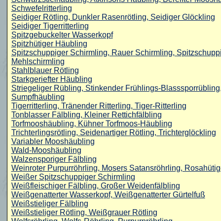
Schwefelritterling
Seidiger Rötling, Dunkler Rasenrötling, Seidiger Glöckling
Seidiger
Tigerritterling
Spitzgebuckelter Wasserkopf
Spitzhütiger Häubling
Spitzschuppiger Schirmling, Rauer Schirmling, Spitzschupp
Mehlschirmling
Stahlblauer Rötling
Starkgeriefter Häubling
Striegeliger Rübling, Stinkender Frühlings-Blasssporrübling
Sumpfhäubling
Tigerritterling, Tränender Ritterling, Tiger-Ritterling
Tonblasser Fälbling, Kleiner Rettichfälbling
Torfmooshäubling, Kühner Torfmoos-Häubling
Trichterlingsrötling, Seidenartiger Rötling, Trichterglöckling
Variabler Mooshäubling
Wald-Mooshäubling
Walzensporiger Fälbling
Weinroter Purpurröhrling, Mosers Satansröhrling, Rosahütig
Weißer
Spitzschuppiger Schirmling
Weißfleischiger Fälbling, Großer Weidenfälbling
Weißgenatterter Wasserkopf, Weißgenatterter Gürtelfuß
Weißstieliger Fälbling
Weißstieliger Rötling, Weißgrauer Rötling