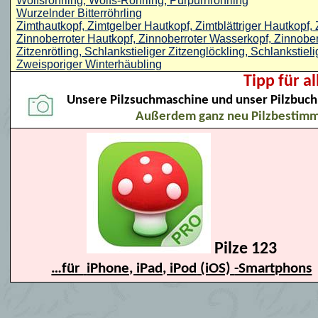
Wolfsröhrling, Wolfs-Röhrling, Purpurnröhrling
Wurzelnder Bitterröhrling
Zimthautkopf, Zimtgelber Hautkopf, Zimtblättriger Hautkopf
Zinnoberroter Hautkopf, Zinnoberroter Wasserkopf, Zinnob
Zitzenrötling, Schlankstieliger Zitzenglöckling, Schlankstieli
Zweisporiger Winterhäubling
Tipp für a
Unsere Pilzsuchmaschine und unser Pilzbuch 
Außerdem ganz neu Pilzbestim
Pilze 123
…für
iPhone, iPad, iPod
(iOS)
-Smartphons