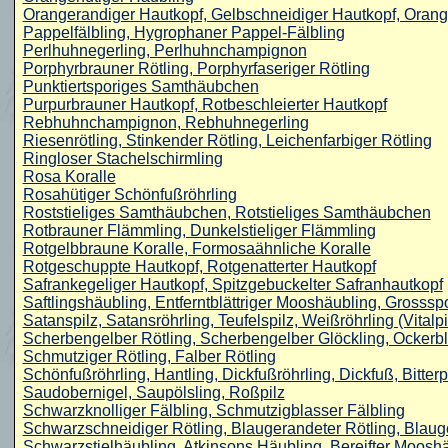
Orangerandiger Hautkopf, Gelbschneidiger Hautkopf, Orang
Pappelfälbling, Hygrophaner Pappel-Fälbling
Perlhuhnegerling, Perlhuhnchampignon
Porphyrbrauner Rötling, Porphyrfaseriger Rötling
Punktiertsporiges Samthäubchen
Purpurbrauner Hautkopf, Rotbeschleierter Hautkopf
Rebhuhnchampignon, Rebhuhnegerling
Riesenrötling, Stinkender Rötling, Leichenfarbiger Rötling
Ringloser Stachelschirmling
Rosa Koralle
Rosahütiger Schönfußröhrling
Roststieliges Samthäubchen, Rotstieliges Samthäubchen
Rotbrauner Flämmling, Dunkelstieliger Flämmling
Rotgelbbraune Koralle, Formosaähnliche Koralle
Rotgeschuppte Hautkopf, Rotgenatterter Hautkopf
Safrankegeliger Hautkopf, Spitzgebuckelter Safranhautkopf
Saftlingshäubling, Entferntblättriger Mooshäubling, Grosssp
Satanspilz, Satansröhrling, Teufelspilz, Weißröhrling (Vitalpil
Scherbengelber Rötling, Scherbengelber Glöckling, Ockerblät
Schmutziger Rötling, Falber Rötling
Schönfußröhrling, Hantling, Dickfußröhrling, Dickfuß, Bitterp
Saudobernigel, Saupölsling, Roßpilz
Schwarzknolliger Fälbling, Schmutzigblasser Fälbling
Schwarzschneidiger Rötling, Blaugerandeter Rötling, Blaug
Schwarzstielhäubling, Atkinsons Häubling, Bereifter Moosh