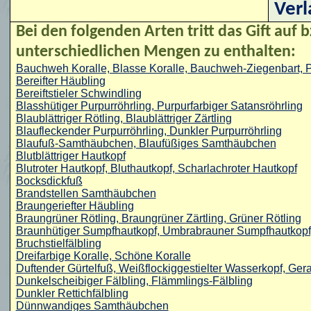
Verl
Bei den folgenden Arten tritt das Gift auf b
unterschiedlichen Mengen zu enthalten:
Bauchweh Koralle, Blasse Koralle, Bauchweh-Ziegenbart, Pu
Bereifter Häubling
Bereiftstieler Schwindling
Blasshütiger Purpurröhrling, Purpurfarbiger Satansröhrling
Blaublättriger Rötling, Blaublättriger Zärtling
Blaufleckender Purpurröhrling, Dunkler Purpurröhrling
Blaufuß-Samthäubchen, Blaufüßiges Samthäubchen
Blutblättriger Hautkopf
Blutroter Hautkopf, Bluthautkopf, Scharlachroter Hautkopf
Bocksdickfuß
Brandstellen Samthäubchen
Braungeriefter Häubling
Braungrüner Rötling, Braungrüner Zärtling, Grüner Rötling
Braunhütiger Sumpfhautkopf, Umbrabrauner Sumpfhautkopf, 
Bruchstielfälbling
Dreifarbige Koralle, Schöne Koralle
Duftender Gürtelfuß, Weißflockiggestielter Wasserkopf, Ger
Dunkelscheibiger Fälbling, Flämmlings-Fälbling
Dunkler Rettichfälbling
Dünnwandiges Samthäubchen