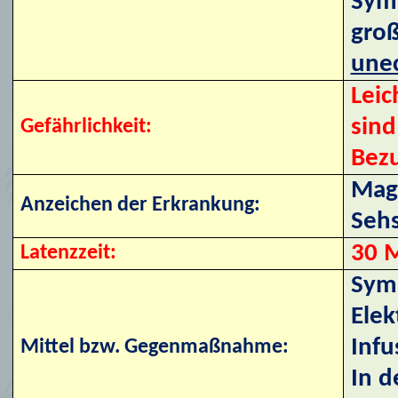
Sym
groß
unec
Leic
sind
Gefährlichkeit:
Bezu
Mag
Anzeichen der Erkrankung:
Sehs
30 M
Latenzzeit:
Symp
Elek
Infu
Mittel bzw. Gegenmaßnahme:
In d