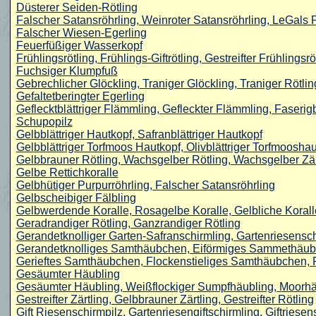
Düsterer Seiden-Rötling
Falscher Satansröhrling, Weinroter Satansröhrling, LeGals 
Falscher Wiesen-Egerling
Feuerfüßiger Wasserkopf
Frühlingsrötling, Frühlings-Giftrötling, Gestreifter Frühlingsrö
Fuchsiger Klumpfuß
Gebrechlicher Glöckling, Traniger Glöckling, Traniger Rötlin
Gefaltetberingter Egerling
Geflecktblättriger Flämmling, Gefleckter Flämmling, Faseri
Schupopilz
Gelbblättriger Hautkopf, Safranblättriger Hautkopf
Gelbblättriger Torfmoos Hautkopf, Olivblättriger Torfmoosha
Gelbbrauner Rötling, Wachsgelber Rötling, Wachsgelber Zär
Gelbe Rettichkoralle
Gelbhütiger Purpurröhrling, Falscher Satansröhrling
Gelbscheibiger Fälbling
Gelbwerdende Koralle, Rosagelbe Koralle, Gelbliche Korall
Geradrandiger Rötling, Ganzrandiger Rötling
Gerandetknolliger Garten-Safranschirmling, Gartenriesensch
Gerandetknolliges Samthäubchen, Eiförmiges Sammethäu
Gerieftes Samthäubchen, Flockenstieliges Samthäubchen
Gesäumter Häubling
Gesäumter Häubling, Weißflockiger Sumpfhäubling, Moorhä
Gestreifter Zärtling, Gelbbrauner Zärtling, Gestreifter Rötling
Gift Riesenschirmpilz, Gartenriesengiftschirmling, Giftriesen