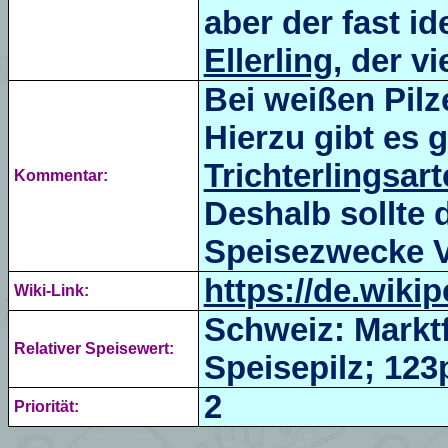
aber der fast i
Ellerling
, der v
Bei weißen Pilz
Hierzu gibt es g
Trichterlingsar
Kommentar:
Deshalb sollte 
Speisezwecke V
https://de.wikip
Wiki-Link:
Schweiz: Marktf
Relativer Speisewert:
Speisepilz; 123p
2
Priorität: