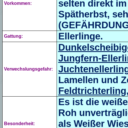
selten direkt i
Vorkommen:
Spätherbst, seh
(GEFÄHRDUNG 
Ellerlinge.
Gattung:
Dunkelscheibige
Jungfern-Ellerl
Juchtenellerlin
Verwechslungsgefahr:
Lamellen und Z
Feldtrichterling
Es ist die weiß
Roh unverträglic
als Weißer Wies
Besonderheit: