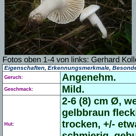
Fotos oben 1-4 von links:
Gerhard Kol
Eigenschaften, Erkennungsmerkmale, Besonde
Angenehm.
Geruch:
Mild.
Geschmack:
2-6 (8) cm Ø, w
gelbbraun fleck
trocken, +/- etw
Hut:
schmierig, gebu