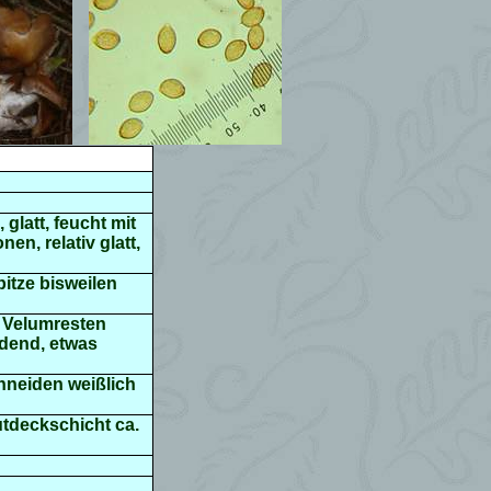
glatt, feucht mit
n, relativ glatt,
pitze bisweilen
n Velumresten
rdend, etwas
hneiden weißlich
utdeckschicht ca.