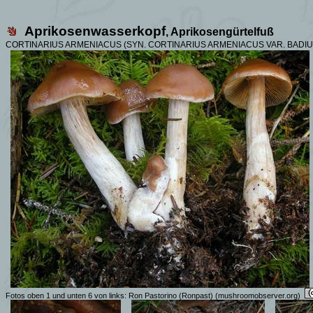
Aprikosenwasserkopf
, Aprikosengürtelfuß
CORTINARIUS ARMENIACUS (SYN.
CORTINARIUS ARMENIACUS VAR. BADI
Fotos
oben 1 und unten 6 von links:
Ron Pastorino (Ronpast)
(mushroomobserver.org)