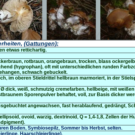
rheiten,
(Gattungen):
en etwas rettichartig.
ckerbraun, rotbraun, orangebraun, trocken, blass ockergelb, 
hend (hygrophan), oft mit unterschiedlichen runden Farbzone
ehangen, schwach gebuckelt.
h, im oberen Stieldrittel hellbraun marmoriert, in der Stiels
cm Ø dick, weiß, schmutzig cremefarben, hellbeige, mit weiße
stbraunem Sporenpulver behaftet, voll, zur Basis dicker we
usgebuchtet angewachsen, fast herablaufend, gedrängt, Sc
ellipsoid, ovoid,
warzig,
dextrinoid,
Q = 1,4-1,8, Zellen der H
ndpigment
).
uren Boden, Symbiosepilz, Sommer bis Herbst, selten.
erlinge, Haarschleierlinge).