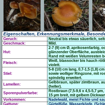
Eigenschaften, Erkennungsmerkmale, Besonde
Geruch:
Neutral bis etwas säuerlich, selt
Geschmack:
Mild.
2-7 (9) cm Ø, aprikosenfarbig, o
Hut:
glänzender Oberfläche, ausbleic
Rand mit weißen Velumresten b
Weiß, blassocker bis hauch rötlic
Fleisch:
violett.
5-8 (10) cm lang, 0,7-1,5 (1,8) 
Stiel:
sowie wolliger Ringzone, mit ro
spindelig erweitert.
Gelbbraun, später zimtbraun, a
Lamellen:
(heller).
Rostbraun (7,5-9,6 x 4,5-5,7 µm, 
Sporenpulverfarbe:
15 µm breit, mit
gelbem Dickwa
Vorkommen:
Nadelwald, meist Fichte und sa
Gattung:
Gürtelfüße, Wasserköpfe, (Schlei