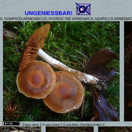
UNGENIESSBAR!
US, GOMPHOS ARMENIACUS, HYDROCYBE ARMENIACA, AGARICUS ARMENIAC
Fotos
oben 2-3 und unten 1-5 von links:
Gerhard Koller
©