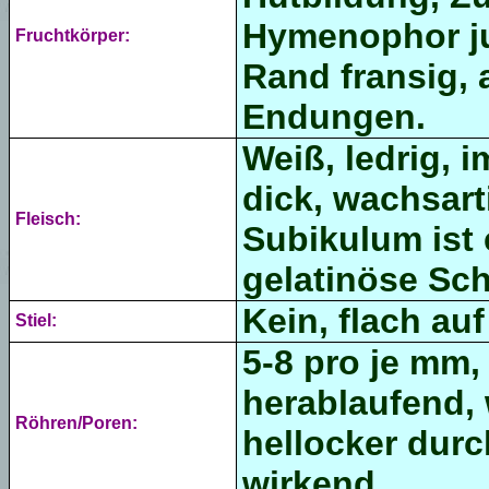
Hymenophor ju
Fruchtkörper:
Rand fransig,
Endungen.
Weiß, ledrig, i
dick, wachsar
Fleisch:
Subikulum ist 
gelatinöse Sch
Kein, flach a
Stiel:
5-8 pro je mm, 
herablaufend, 
Röhren/Poren:
hellocker durc
wirkend.