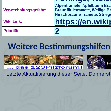
Alpentramete
,
Apfelbaum Bra
Verwechslungsgefahr:
Braunfäuletramete
,
Wellige B
Hirschbraune Tramete
,
Strieg
https://en.wik
Wiki-Link:
2
Priorität:
Weitere Bestimmungshilfen 
Letzte Aktualisierung dieser Seite:
Donnerst