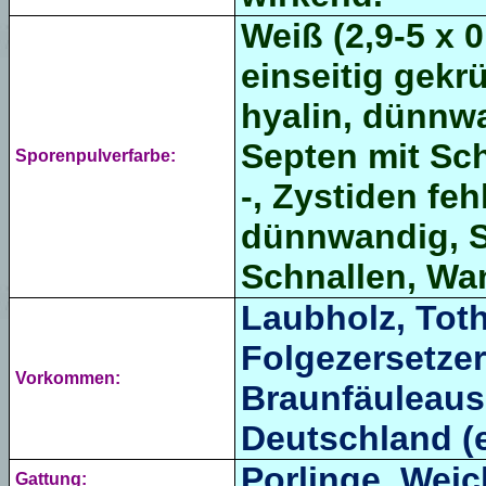
Weiß (2,9-5 x 0
einseitig gekr
hyalin, dünnwa
Septen mit Sch
Sporenpulverfarbe:
-, Zystiden f
dünnwandig, 
Schnallen, Wan
Laubholz, Toth
Folgezersetzer
Vorkommen:
Braunfäuleausl
Deutschland (e
Porlinge, Weic
Gattung: