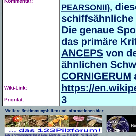
Kommentar:
dies
PEARSONII)
,
schiffsähnliche
Die genaue Spor
das primäre Kr
ANCEPS
von de
ähnlichen Schw
CORNIGERUM
https://en.wiki
Wiki-Link:
3
Priorität:
Weitere Bestimmungshilfen und Informationen hier:
Letzte Aktualisierung dieser Seite:
Dienstag, 19. Mai 2026
-
07:51:35
Uhr