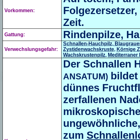
Folgezersetzer, 
Vorkommen:
Zeit.
Rindenpilze, H
Gattung:
Schnallen-Hauchpilz, Blaugraue
Verwechslungsgefahr:
Zystidenwachskruste
,
Körnige 
Wachskrustenpilz
,
Mediterraner
Der Schnallen 
bilde
ANSATUM)
dünnes Fruchtfl
zerfallenen Nade
mikroskopische
ungewöhnliche, 
zum
Schnallenl