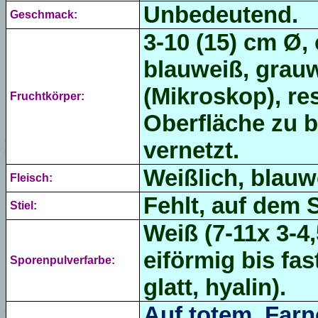
Unbedeutend.
Geschmack:
3-10 (15) cm Ø,
blauweiß, grauw
(Mikroskop),
re
Fruchtkörper:
Oberfläche zu b
vernetzt.
Weißlich, blauw
Fleisch:
Fehlt, auf dem 
Stiel:
Weiß (7-11x 3-4
eiförmig
bis fas
Sporenpulverfarbe:
glatt, hyalin).
Auf totem, F
arn