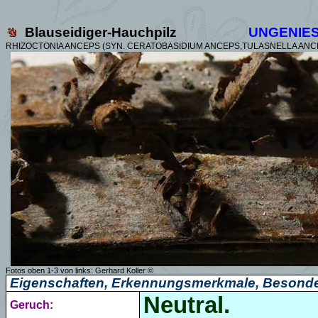
Blauseidiger-Hauchpilz
UNGENIE
RHIZOCTONIA ANCEPS (SYN. CERATOBASIDIUM ANCEPS,TULASNELLA ANC
Fotos oben 1-3 von links:
Gerhard Koller
©
Eigenschaften, Erkennungsmerkmale, Besonde
Neutral.
Geruch: