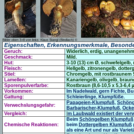
Bilder oben 3+8 von links:
Klaus Stangl (Bindlach)
©
Eigenschaften, Erkennungsmerkmale, Besonde
Geruch:
Widerlich, erdig, unangenehm,
Geschmack:
Mild.
Hut:
3-10 (13) cm Ø, schwefelgelb,
Fleisch:
Hellgelb, zitronengelb, dotter
Stiel:
Chromgelb, mit rostbraunem S
Lamellen:
Kanariengelb, olivgelb, brau
Sporenpulverfarbe:
Rostbraun (8,6-10,5 x 5,3-6,4 µ
Vorkommen:
Im Nadelwald, gern Fichte, B
Gattung:
Schleierlinge, Klumpfüße.
Papageien-Klumpfuß
,
Schöng
Verwechslungsgefahr:
Barbarischer-Klumpfuß
,
Ocke
Vergleich:
I
m Laubwald existiert der v
er
Beim
Schöngelben Klumpfuß
Chemische Reaktionen:
beim
Dottergelben Klumpfuß
als eine Art und nur als Varie