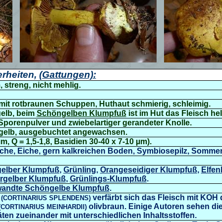
rheiten,
(Gattungen):
 streng, nicht mehlig.
 mit rotbraunen Schuppen, Huthaut schmierig, schleimig.
gelb, beim
Schöngelben Klumpfuß
ist im Hut das Fleisch hel
porenpulver und zwiebelartiger gerandeter Knolle.
ngelb, ausgebuchtet angewachsen.
m, Q = 1,5-1,8, Basidien 30-40 x 7-10 µm).
uche, Eiche, gern kalkreichen Boden, Symbiosepilz, Sommer
elber Klumpfuß
,
Grünling,
Orangeseidiger Klumpfuß
,
Elfen
rgelber Klumpfuß
,
Grünlings-Klumpfuß
.
wandte
Schöngelbe Klumpfuß
.
verfärbt sich das Fleisch mit KOH 
(CORTINARIUS SPLENDENS)
olivbraun. Einige Autoren sehen di
(CORTINARIUS MEINHARDII)
täten zueinander mit unterschiedlichen Inhaltsstoffen.