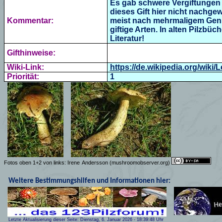
Es gab schwere Vergiftungen
dieses Gift hier nicht nachg
Kommentar:
meist nach mehrmaligem Genuss
giftige Arten. In alten Pilzbüc
Literatur!
Gifthinweise:
Wiki-Link:
https://de.wikipedia.org/wi
Priorität:
1
Fotos oben 1+2 von links: Irene
Andersson
(mushroomobserver.org)
Weitere Bestimmungshilfen und Informationen hier:
Letzte Aktualisierung dieser Seite:
Dienstag, 6. Januar 2026
-
18:39:48
Uhr