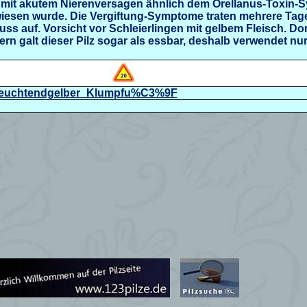
 mit akutem Nierenversagen ähnlich dem Orellanus-Toxin-
ewiesen wurde. Die Vergiftung-Symptome traten mehrere Tag
 auf. Vorsicht vor Schleierlingen mit gelbem Fleisch. Dort
hern galt dieser Pilz sogar als essbar, deshalb verwendet nur 
ki/Leuchtendgelber_Klumpfu%C3%9F