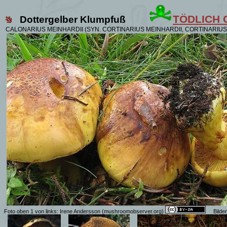
TÖDLICH G
Dottergelber Klumpfuß
CALONARIUS MEINHARDII
(SYN. CORTINARIUS MEINHARDII, CORTINARIUS
Foto oben 1 von links: Irene
Andersson
(mushroomobserver.org)
Bilde