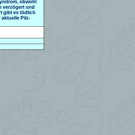
Syndrom, obwohl
e verzögert und
 gibt es tödlich
aktuelle Pilz-