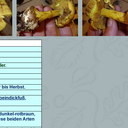
ler.
 bis Herbst.
beindickfuß
,
dunkel-rotbraun,
ese beiden Arten