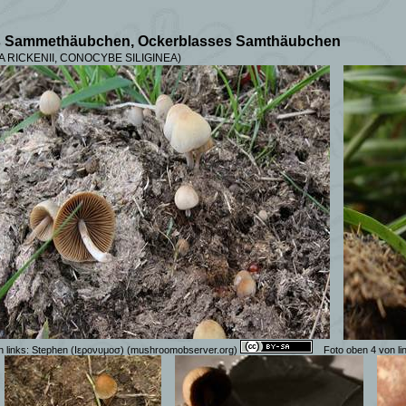
ses Sammethäubchen, Ockerblasses Samthäubchen
 RICKENII, CONOCYBE SILIGINEA)
n links: Stephen (Ιερονυμοσ) (mushroomobserver.org)
Foto oben 4 von li