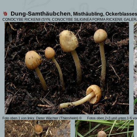
Dung-Samthäubchen
, Misthäubling, Ockerblas
CONOCYBE RICKENII (SYN.
CONOCYBE SILIGINEA FORMA RICKENII, GALERA
Foto oben 1 von links: Dieter Wächter (Thiersheim) ©
Fotos
oben 2+3 und unten 1-6 vo