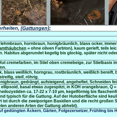
rheiten,
(Gattungen):
h, lehmbraun, hornbraun, honigbräunlich, blass ocker, immer 
Samthäubchen
= ohne oliven Farbton), kaum gerieft, teils leic
. Habitus abgerundet kegelig bis glockig, später nicht od
Hut cremefarben, im Stiel oben cremebeige, zur Stielbasis 
nn.
k, blass weißlich, horngrau, rostbräunlich, weißlich bereift,
reifig, steif, röhrig.
nigbraun, gedrängt, aufsteigend, angeheftet, Schneiden fei
 ellipsoid, basal etwas zugespitzt, in KOH orangebraun, Q = 
Cheilozystiden ca. 17-22 x 7-10 µm, kegelförmig bis flaschenf
ind
typisch für die Gattung. Auf der Hutoberfläche sind keul
t ist durch die zweiporigen Basidien und die recht großen
elen anderen Arten der Gattung abhebt).
f gedüngten Äckern, Gärten, Folgezersetzer, Frühling bis H