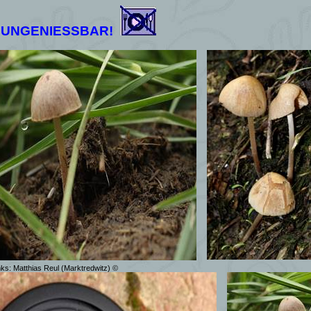
UNGENIESSBAR!
nks: Matthias Reul (Marktredwitz)
©