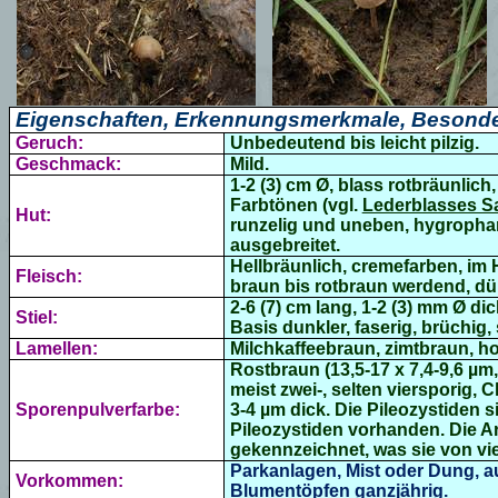
Eigenschaften, Erkennungsmerkmale, Besonde
Geruch:
Unbedeutend bis leicht pilzig.
Geschmack:
Mild.
1-2 (3) cm Ø, blass rotbräunlic
Farbtönen (vgl.
Lederblasses 
Hut:
runzelig und uneben, hygrophan
ausgebreitet.
Hellbräunlich, cremefarben, im 
Fleisch:
braun bis rotbraun werdend, dü
2-6 (7) cm lang, 1-2 (3) mm Ø dic
Stiel:
Basis dunkler, faserig, brüchig, st
Lamellen:
Milchkaffeebraun, zimtbraun, ho
Rostbraun (13,5-17 x 7,4-9,6 µm,
meist zwei-, selten viersporig, 
Sporenpulverfarbe:
3-4 µm dick.
Die Pileozystiden s
Pileozystiden vorhanden. Die Ar
gekennzeichnet, was sie von vi
Parkanlagen, Mist oder Dung, au
Vorkommen:
Blumentöpfen ganzjährig.