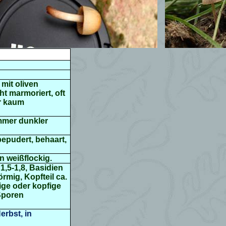
mit oliven
ht marmoriert, oft
er kaum
immer dunkler
 bepudert, behaart,
n weißflockig.
1,5-1,8, Basidien
örmig, Kopfteil ca.
ige oder kopfige
 Sporen
erbst, in