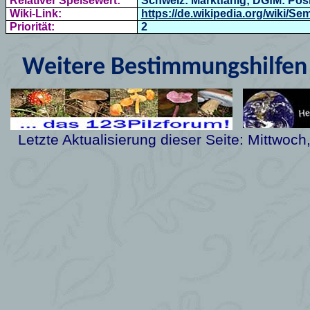
Relativer Speisewert:
Schweiz: Marktfähig; DGfM: Positi
Wiki-Link:
https://de.wikipedia.org/wiki/Se
Priorität:
2
Weitere Bestimmungshilfen 
Letzte Aktualisierung dieser Seite:
Mittwoch