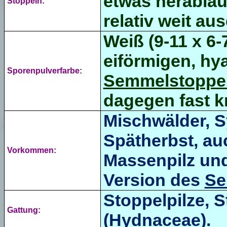
etwas herabla
Stoppeln:
relativ weit au
Weiß (9-11 x 6-
eiförmigen
, hy
Sporenpulverfarbe:
Semmelstoppel
dagegen fast k
Mischwälder, 
Spätherbst, auc
Vorkommen:
Massenpilz und 
Version des
Se
Stoppelpilze, 
Gattung:
(Hydnaceae).