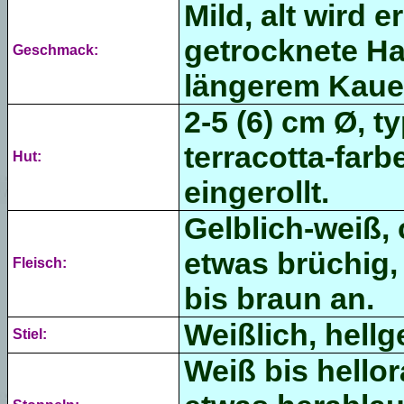
Mild, alt wird e
getrocknete Ha
Geschmack:
längerem Kauen
2-5 (6) cm Ø, t
terracotta-far
Hut:
eingerollt.
Gelblich-weiß,
etwas brüchig, 
Fleisch:
bis braun an.
Weißlich, hellg
Stiel:
Weiß bis
hello