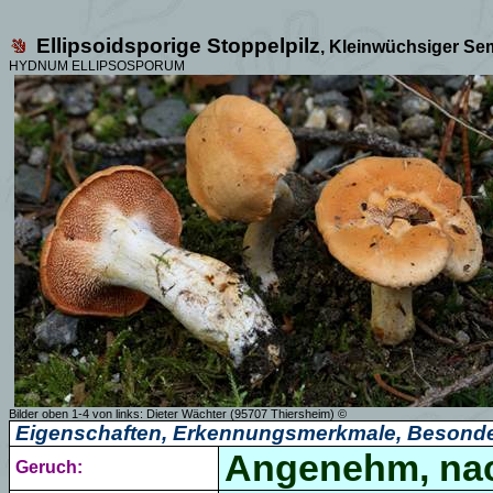
Ellipsoidsporige Stoppelpilz
, Kleinwüchsiger Se
HYDNUM ELLIPSOSPORUM
Bilder oben 1-4 von links: Dieter Wächter (95707 Thiersheim) ©
Eigenschaften, Erkennungsmerkmale, Besonde
Angenehm, nac
Geruch: