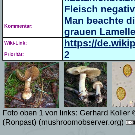
Fleisch negativ
Man beachte di
Kommentar:
grauen Lamell
https://de.wiki
Wiki-Link:
2
Priorität:
Foto oben 1 von links: Gerhard Koller 
(Ronpast)
(mushroomobserver.org)