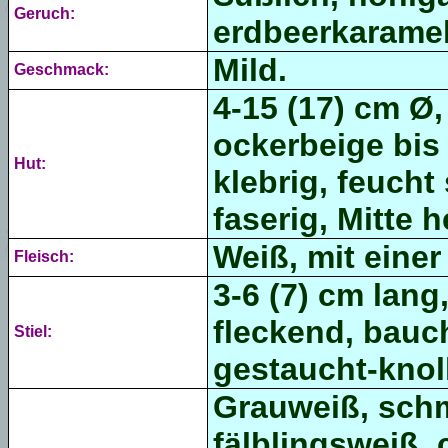
Geruch:
erdbeerkaramel
Mild.
Geschmack:
4-15 (17) cm Ø,
ockerbeige bis 
Hut:
klebrig, feuch
faserig, Mitte he
Weiß, mit einer
Fleisch:
3-6 (7) cm lang
fleckend, bauc
Stiel:
gestaucht-knoll
Grauweiß, schm
fälblingsweiß, 