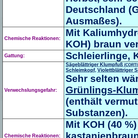
Deutschland 
Ausmaßes).
Mit Kaliumhydro
Chemische Reaktionen:
KOH) braun ver
Schleierlinge,
Gattung:
Sägeblättriger Klumpfuß
(CORT
Schleimkopf
,
Violettblättriger
Sehr selten wä
Grünlings-Klu
Verwechslungsgefahr:
(enthält vermu
Substanzen).
Mit KOH (40 %)
kastanienbraun
Chemische Reaktionen: