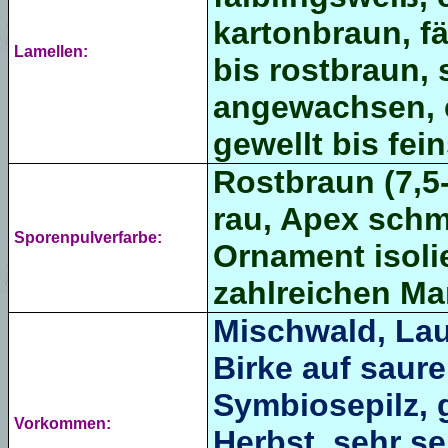
kartonbraun, fä
Lamellen:
bis rostbraun,
angewachsen, 
gewellt bis
fein
Rostbraun (7,5-
rau, Apex schma
Sporenpulverfarbe:
Ornament isoli
zahlreichen Mar
Mischwald, Lau
Birke auf saur
Symbiosepilz, 
Vorkommen:
Herbst, sehr s