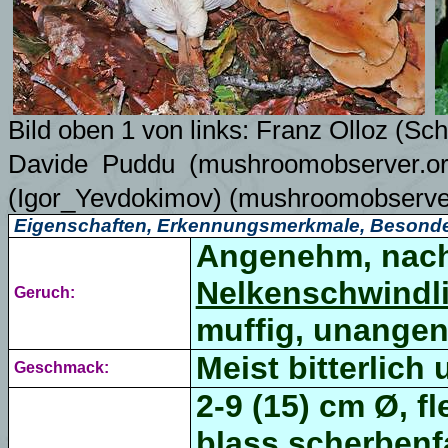
Bild oben 1 von links: Franz Olloz (Sch
Davide Puddu
(mushroomobserver.or
(Igor_Yevdokimov)
(mushroomobserver
Eigenschaften, Erkennungsmerkmale, Besonde
Angenehm, nach
Nelkenschwindl
Geruch:
muffig, unangene
Meist bitterlic
Geschmack:
2-9 (15) cm Ø, f
l
blass scherbenf