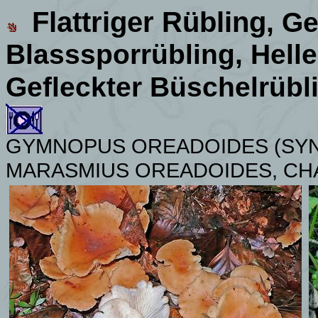
Flattriger Rübling
, G
Blasssporrübling, Hell
Gefleckter Büschelrübl
GYMNOPUS OREADOIDES (SYN.
MARASMIUS OREADOIDES, CH