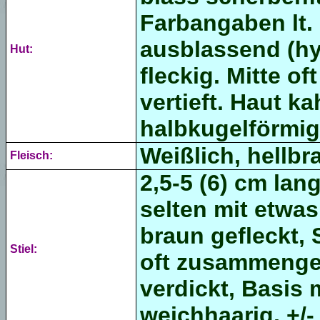
Farbangaben lt. 
ausblassend (hy
Hut:
fleckig. Mitte of
vertieft. Haut ka
halbkugelförmig
Weißlich, hellbra
Fleisch:
2,5-5 (6) cm lan
selten mit etwas 
braun gefleckt, 
Stiel:
oft zusammenge
verdickt, Basis 
weichhaarig, +/-