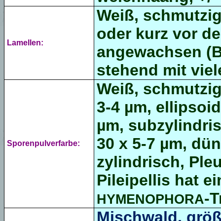
Weiß, schmutzig 
oder kurz vor d
Lamellen:
angewachsen (Bu
stehend mit vie
Weiß, schmutzig 
3-4 µm,
ellipsoid
µm,
subzylindri
30 x 5-7 µm, dü
Sporenpulverfarbe:
zylindrisch, Ple
Pileipellis hat ei
-T
HYMENOPHORA
Mischwald, größ