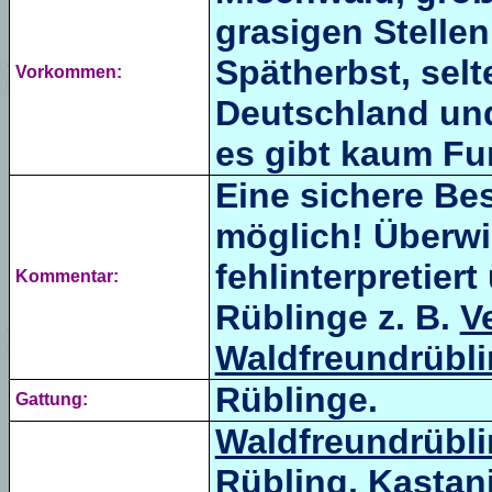
grasigen Stellen
Spätherbst, selt
Vorkommen:
Deutschland und
es gibt kaum F
Eine sichere Be
möglich! Überwi
fehlinterpretier
Kommentar:
Rüblinge z. B.
V
Waldfreundrübl
Rüblinge.
Gattung:
Waldfreundrübl
Rübling,
Kastan