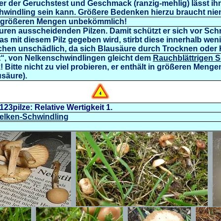
er der Geruchstest und Geschmack (ranzig-mehlig) lässt ih
hwindling sein kann. Größere Bedenken hierzu braucht ni
in größeren Mengen unbekömmlich!
äuren ausscheidenden Pilzen. Damit schützt er sich vor Sc
s mit diesem Pilz gegeben wird, stirbt diese innerhalb wen
hen unschädlich, da sich Blausäure durch Trocknen oder K
t“, von Nelkenschwindlingen gleicht dem
Rauchblättrigen 
itte nicht zu viel probieren, er enthält in größeren Meng
säure).
123pilze: Relative Wertigkeit 1.
/Nelken-Schwindling