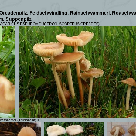
 Oreadenpilz,
Feldschwindling, Rainschwammerl, Roaschw
m, Suppenpilz
S, AGARICUS PSEUDOMOUCERON, SCORTEUS OREADES)
eter Wächter (Thiersheim) ©