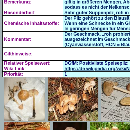
Bemerkung:
giftig in größeren Mengen. Ab
sodass es nicht der Nelkensc
Besonderheit:
Sehr guter Suppenpilz, roh 
Der Pilz gehört zu den Blaus
Chemische Inhaltsstoffe:
Wenn eine Schnecke in ein Gla
In geringen Mengen für Mensc
Der Geschmack, „roh probier
Kommentar:
ausgezeichnet im Geschmack! B
(
Cyanwasserstoff, HCN = Blau
Gifthinweise:
Relativer Speisewert:
DGfM: Positivliste Speisepilz; 
Wiki-Link:
https://de.wikipedia.org/wiki
Priorität:
1