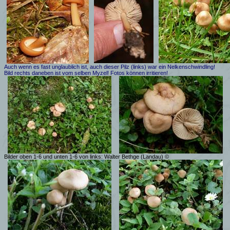
Auch wenn es fast unglaublich ist, auch dieser Pilz (links) war ein Nelkenschwindling!
Bild rechts daneben ist vom selben Myzel! Fotos können irritieren!
Bilder oben 1-6 und unten 1-6 von links: Walter Bethge (Landau) ©