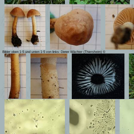
Bilder oben 1-5 und unten 1-5 von links: Dieter Wächter (Thiersheim) ©