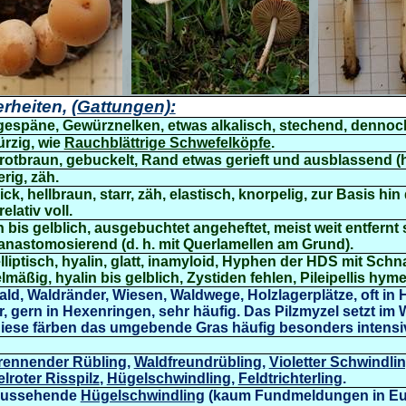
rheiten,
(Gattungen):
gespäne, Gewürznelken, etwas alkalisch, stechend, dennoc
ürzig, wie
Rauchblättrige Schwefelköpfe
.
r-rotbraun, gebuckelt, Rand etwas gerieft und ausblassend 
erig,
zäh
.
ick, hellbraun, starr, zäh, elastisch, knorpelig, zur Basis hin
elativ voll.
n
bis gelblich, ausgebuchtet angeheftet, meist weit entfernt
nastomosierend (d. h. mit Querlamellen am Grund).
liptisch, hyalin, glatt,
inamyloid,
Hyphen der HDS mit Schna
mäßig, hyalin bis gelblich, Zystiden fehlen,
Pileipellis hym
ld, Waldränder, Wiesen, Waldwege, Holzlagerplätze, oft in 
r, gern in Hexenringen, sehr häufig. Das Pilzmyzel setzt i
 Diese färben das umgebende Gras häufig besonders intensi
rennender Rübling
,
Waldfreundrübling
,
Violetter Schwindli
elroter Risspilz
,
Hügelschwindling
,
Feldtrichterling
.
 aussehende
Hügelschwindling
(kaum Fundmeldungen in Europ