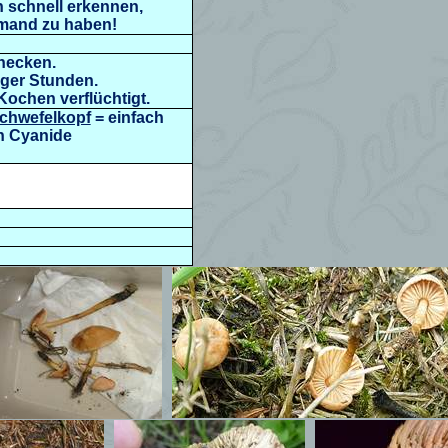
n schnell erkennen,
emand zu haben!
hnecken.
iger Stunden.
ochen verflüchtigt.
Schwefelkopf
=
einfach
en Cyanide