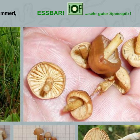
ESSBAR!
ammerl,
...sehr guter Speisepilz!