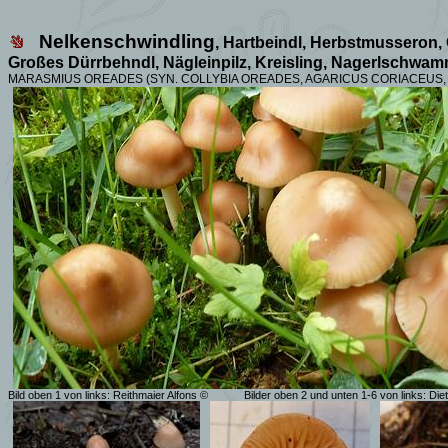
Nelkenschwindling
,
Hartbeindl, Herbstmusseron,
Großes Dürrbehndl, Nägleinpilz, Kreisling, Nagerlschwam
MARASMIUS OREADES (SYN. COLLYBIA OREADES, AGARICUS CORIACEU
Bild oben 1 von links: Reithmaier Alfons ©
Bilder oben 2 und unten 1-6 von links: Di