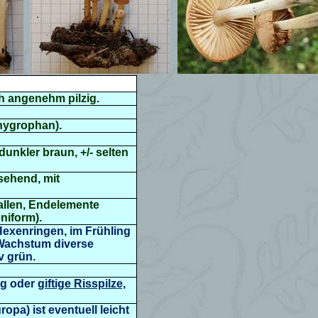
h angenehm pilzig.
(hygrophan).
 dunkler braun, +/- selten
 sehend, mit
llen, Endelemente
eniform
).
Hexenringen, im Frühling
m Wachstum diverse
v grün.
ng
oder
giftige Risspilze,
a) ist eventuell leicht