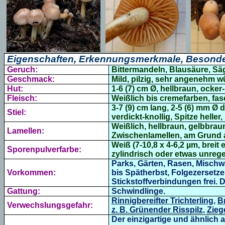
Eigenschaften, Erkennungsmerkmale, Besonde
Geruch:
Bittermandeln, Blausäure, Sä
Geschmack:
Mild, pilzig, sehr angenehm w
Hut:
1-6 (7) cm Ø, hellbraun, ocke
Fleisch:
Weißlich bis cremefarben, fas
3-7 (9) cm lang, 2-5 (6) mm Ø d
Stiel:
verdickt-knollig, Spitze heller, r
Weißlich,
hellbraun, gelbbrau
Lamellen:
Zwischenlamellen, am Grund a
Weiß (7-10,8 x 4-6,2 µm, breit el
Sporenpulverfarbe:
zylindrisch oder etwas unregel
Parks, Gärten, Rasen, Mischwa
Vorkommen:
bis Spätherbst, Folgezersetze
Stickstoffverbindungen frei.
Gattung:
Schwindlinge.
Rinnigbereifter Trichterling
,
B
Verwechslungsgefahr:
z
. B.
Grünender Risspilz
,
Zieg
Der einzigartige und ähnlich