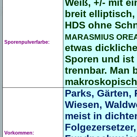
Weiß, +/- mit e
breit elliptisc
HDS ohne Schnal
MARASMIUS ORE
Sporenpulverfarbe:
etwas dicklich
Sporen und ist
trennbar. Man 
makroskopisch
Parks, Gärten,
Wiesen, Waldwe
meist in dicht
Folgezersetzer
Vorkommen: