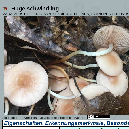
Hügelschwindling
MARASMIUS COLLINUS (SYN. AGARICUS COLLINUS, GYMNOPUS COLLINUS,
Fotos oben
1-2 von links
:
Gerard1
(mushroomobserver.org)
Eigenschaften, Erkennungsmerkmale, Besonde