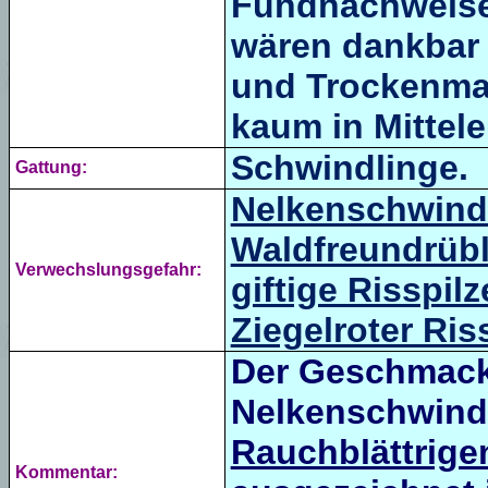
Fundnachweise.
wären dankbar 
und Trockenmate
kaum in Mittel
Schwindlinge.
Gattung:
Nelkenschwind
Waldfreundrüb
Verwechslungsgefahr:
giftige Risspilz
Ziegelroter Ris
Der Geschmack,
Nelkenschwindl
Rauchblättrige
Kommentar: