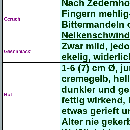
Nach Zedernhol
Fingern mehlig
Geruch:
Bittermandeln 
Nelkenschwind
Zwar mild, jed
Geschmack:
ekelig, widerlic
1-6 (7) cm Ø, 
cremegelb, hell
dunkler und geb
Hut:
fettig wirkend,
etwas gerieft 
Alter nie gekerb