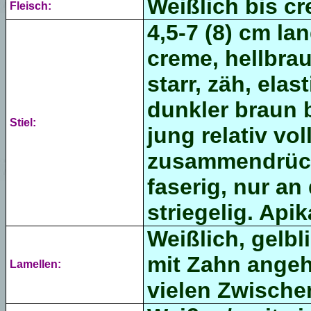
Weißlich bis cr
Fleisch:
4,5-7 (8) cm lan
creme, hellbrau
starr, zäh, elas
dunkler braun b
Stiel:
jung relativ vo
zusammendrück
faserig, nur an
striegelig. Apika
Weißlich, gelbl
mit Zahn angeh
Lamellen:
vielen Zwische