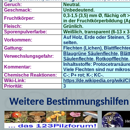
Geruch:
Neutral.
Geschmack:
Unbedeutend.
0,3-1,5 (3,5) mm Ø, flächig oft
Fruchtkörper:
in der Fruchtkörperbildung (A
Fleisch:
Grünlich.
Sporenpulverfarbe:
Weißlich, transparent (6-13 x 3
Auf Holz, Erde oder Steinen, 
Vorkommen:
selten.
Gattung:
Flechten (Lichen), Blattflechte
Blaugrüne Säulenflechte
,
Blät
Verwechslungsgefahr:
Säulenflechte
,
Rotkopfflechte
Inhaltsstoffe: Protocetrarsäu
Kommentar:
Viele Flechten sind nur mikros
Chemische Reaktionen:
C-; P+ rot; K-; KC-.
Wiki-Link:
https://de.wikipedia.org/wiki/
Priorität:
3
Weitere Bestimmungshilfen 