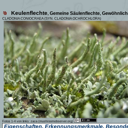
Keulenflechte
, Gemeine Säulenflechte, Gewöhnlich
CLADONIA CONIOCRAEA (SYN. CLADONIA OCHROCHLORA)
Fotos 1-4 von links:
zaca
(mushroomobserver.org)
Eigenschaften, Erkennungsmerkmale, Besonde