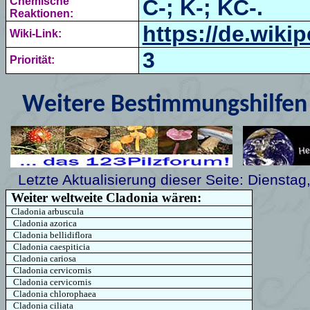
Chemische
C-; K-; KC-.
Reaktionen:
https://de.wiki
Wiki-Link:
3
Priorität:
Weitere Bestimmungshilfen 
Letzte Aktualisierung dieser Seite:
Dienstag
Weiter weltweite Cladonia wären:
Cladonia
arbuscula
Cladonia
azorica
Cladonia bellidiflora
Cladonia
caespiticia
Cladonia
cariosa
Cladonia
cervicornis
Cladonia
cervicornis
Cladonia
chlorophaea
Cladonia
ciliata