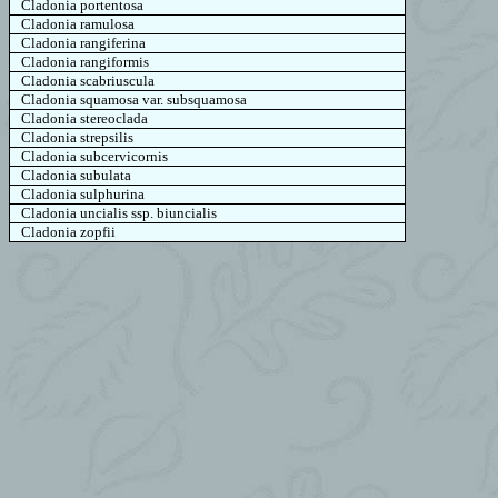
Cladonia
portentosa
Cladonia
ramulosa
Cladonia
rangiferina
Cladonia
rangiformis
Cladonia
scabriuscula
Cladonia
squamosa
var.
subsquamosa
Cladonia
stereoclada
Cladonia
strepsilis
Cladonia
subcervicornis
Cladonia
subulata
Cladonia
sulphurina
Cladonia
uncialis
ssp
.
biuncialis
Cladonia
zopfii