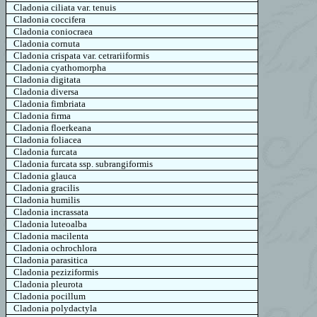
Cladonia
ciliata
var.
tenuis
Cladonia
coccifera
Cladonia
coniocraea
Cladonia cornuta
Cladonia
crispata
var.
cetrariiformis
Cladonia
cyathomorpha
Cladonia
digitata
Cladonia
diversa
Cladonia fimbriata
Cladonia
firma
Cladonia
floerkeana
Cladonia
foliacea
Cladonia
furcata
Cladonia
furcata
ssp
.
subrangiformis
Cladonia
glauca
Cladonia gracilis
Cladonia
humilis
Cladonia
incrassata
Cladonia
luteoalba
Cladonia macilenta
Cladonia
ochrochlora
Cladonia
parasitica
Cladonia
peziziformis
Cladonia
pleurota
Cladonia
pocillum
Cladonia
polydactyla