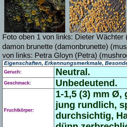
Foto oben 1 von links: Dieter Wächter
damon brunette (damonbrunette)
(mush
von links:
Petra Gloyn (Petra) (mushr
Eigenschaften, Erkennungsmerkmale, Besonde
Neutral.
Geruch:
Unbedeutend.
Geschmack:
1-1,5 (3) mm Ø, 
jung rundlich, s
Fruchtkörper:
durchsichtig, Ha
dünn zerbrechli