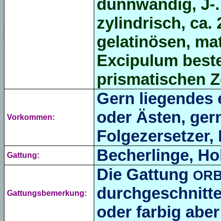
dünnwandig, J-
zylindrisch, ca. 
gelatinösen, ma
Excipulum beste
prismatischen Z
Gern liegendes 
oder Ästen,
ger
Vorkommen:
Folgezersetzer, 
Becherlinge, Ho
Gattung:
Die Gattung
ORB
durchgeschnitte
Gattungsbemerkung:
oder farbig abe