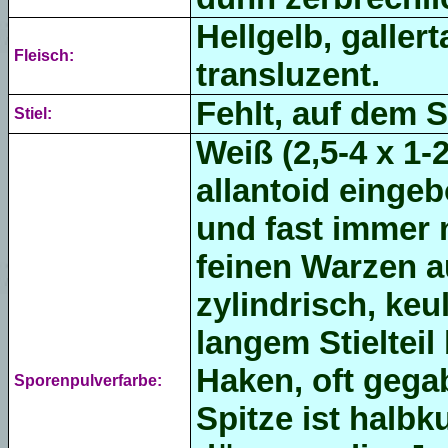
Hellgelb, gallert
Fleisch:
transluzent.
Fehlt, auf dem S
Stiel:
Weiß (2,5-4 x 1-
allantoid eingeb
und fast immer n
feinen
Warzen
a
zylindrisch, keu
langem Stielteil
Haken,
oft gega
Sporenpulverfarbe:
Spitze ist halbk