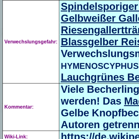
Spindelsporiger
Gelbweißer Galle
Riesengallerttr
Blassgelber Rei
Verwechslungsgefahr:
Verwechslungsm
HYMENOSCYPHUS
Lauchgrünes B
Viele Becherlin
werden! Das
Ma
Kommentar:
Gelbe Knopfbec
Autoren getrenn
https://de.wiki
Wiki-Link: