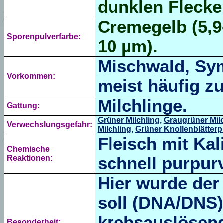
dunklen Flecke
Cremegelb (5,9-
Sporenpulverfarbe:
10 µm).
Mischwald, Sym
Vorkommen:
meist häufig zu
Milchlinge.
Gattung:
Grüner Milchling
,
Graugrüner Mil
Verwechslungsgefahr:
Milchling
,
Grüner Knollenblätterpi
Fleisch mit K
Chemische
Reaktionen:
schnell purpurv
Hier wurde der 
soll (DNA/DNS)
krebsauslösend
Besonderheit: