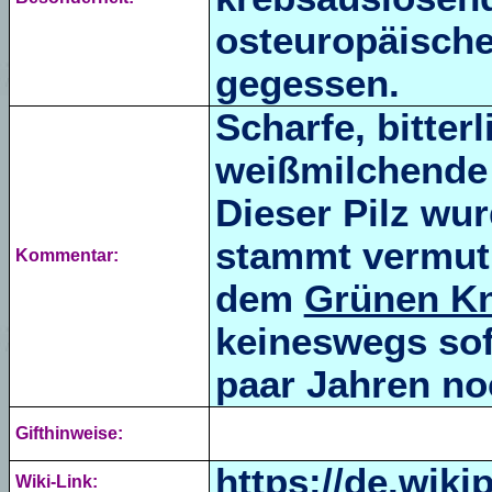
osteuropäische
gegessen.
Scharfe, bitter
weißmilchende 
Dieser Pilz wu
stammt vermutl
Kommentar:
dem
Grünen Kno
keineswegs sof
paar Jahren no
Gifthinweise:
https://de.wiki
Wiki-Link: