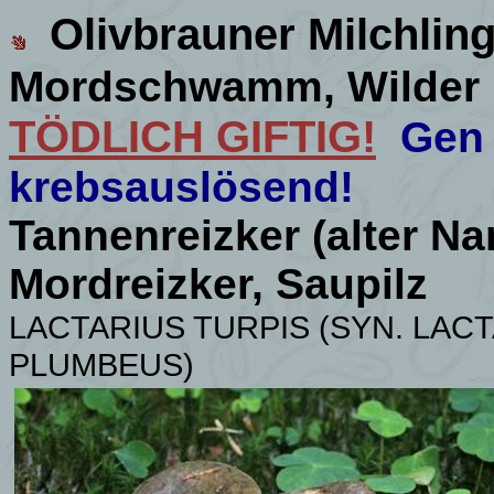
Olivbrauner Milchlin
Mordschwamm, Wilder 
TÖDLICH GIFTIG!
Gen 
krebsauslösend!
Tannenreizker (alter N
Mordreizker, Saupilz
LACTARIUS TURPIS (SYN. LAC
PLUMBEUS)