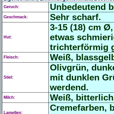
Unbedeutend bi
Geruch:
Sehr scharf.
Geschmack:
3-15 (18) cm Ø,
etwas schmierig
Hut:
trichterförmig 
Weiß, blassgelb
Fleisch:
Olivgrün, dunke
mit dunklen Gr
Stiel:
werdend.
Weiß, bitterlic
Milch:
Cremefarben, b
Lamellen: