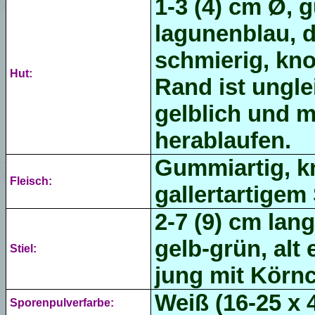
1-3 (4) cm Ø, 
lagunenblau, 
schmierig, kno
Hut:
Rand ist ungle
gelblich und m
herablaufen.
Gummiartig, kn
Fleisch:
gallertartigem 
2-7 (9) cm lang
gelb-grün, alt
Stiel:
jung mit Körnc
Weiß (16-25 x 
Sporenpulverfarbe: