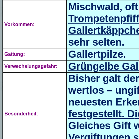
Mischwald, of
Trompetenpfiff
Vorkommen:
Gallertkäppch
sehr selten.
Gallertpilze.
Gattung:
Grüngelbe Gal
Verwechslungsgefahr:
Bisher galt de
wertlos – ungi
neuesten Erk
festgestellt. D
Besonderheit:
Gleiches Gift 
Vergiftungen s