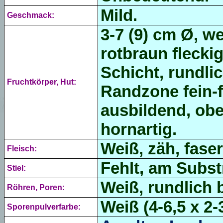
Mild.
Geschmack:
3-7 (9) cm Ø, we
rotbraun flecki
Schicht, rundli
Fruchtkörper, Hut:
Randzone fein-fl
ausbildend, obe
hornartig.
Weiß, zäh, faser
Fleisch:
Fehlt, am Subs
Stiel:
Weiß, rundlich b
Röhren, Poren:
Weiß (4-6,5 x 2-
Sporenpulverfarbe: