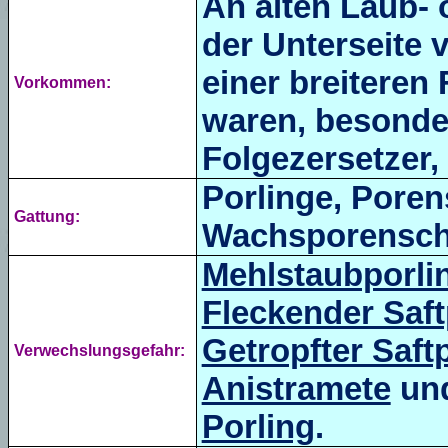
An alten Laub-
der Unterseite 
einer breitere
Vorkommen:
waren, besonder
Folgezersetzer, 
Porlinge, Por
Gattung:
Wachsporensc
Mehlstaubporli
Fleckender Saft
Getropfter Saft
Verwechslungsgefahr:
Anistramete
un
Porling
.