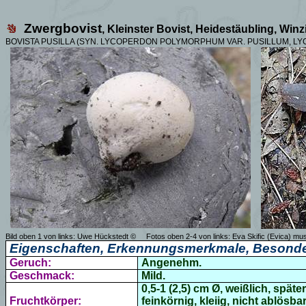
Zwergbovist
, Kleinster Bovist, Heidestäubling, Winz
BOVISTA PUSILLA (SYN. LYCOPERDON POLYMORPHUM VAR. PUSILLUM, 
Bild oben 1 von links: Uwe Hückstedt ©
Fotos oben 2-4 von links: Eva Skific (Evica) 
Eigenschaften, Erkennungsmerkmale, Besonde
Geruch:
Angenehm.
Geschmack:
Mild.
0,5-1 (2,5) cm Ø, weißlich, späte
Fruchtkörper:
feinkörnig, kleiig, nicht ablösb