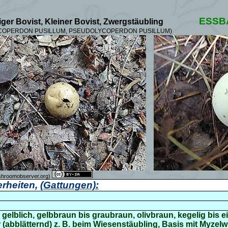
ESSB
iger Bovist, Kleiner Bovist, Zwergstäubling
LYCOPERDON PUSILLUM, PSEUDOLYCOPERDON PUSILLUM)
mushroomobserver.org)
rheiten,
(Gattungen):
r gelblich, gelbbraun bis graubraun, olivbraun, kegelig bis e
ar (abblätternd) z. B. beim Wiesenstäubling, Basis mit Myzelw