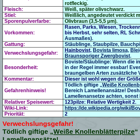
rotfleckig.
Fleisch:
Weiß, später olivschwarz.
Stiel:
Weißlich, angedeutet verdickt mi
Sporenpulverfarbe:
Olivbraun (3,5-5,5 μm).
Rasen, Parks, Wiesen, Trocken
Vorkommen:
bis Herbst, sehr selten, RL Schw
Ausmaßes).
Gattung:
Stäublinge,
Staubpilze, Bauchp
Hainbovist
,
Bovista limosa
,
Ble
Verwechslungsgefahr:
Braunsporiger Zwergbovist
.
Boviste/Stäublinge: Wenn die in
Besonderheit:
in der Regel immer essbar! Eve
braungelben Arten zusätzliche V
Kommentar:
Dieser ist wohl wegen der Größe
Tödlich giftige „
Weiße Knollenbl
Gefahrenhinweis!
Bereich Lamellenansätze! Desha
Lamellenansetze achten, sonst 
Relativer Speisewert:
123pilze: Relative Wertigkeit 2.
Wiki-Link:
https://de.wikipedia.org/wiki/Bo
Priorität:
2
Verwechslungsgefahr!
Tödlich giftige „
Weiße Knollenblätterpilze
“
Lamellenansätze!