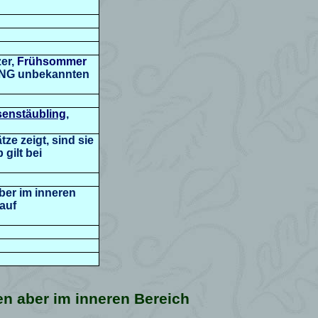
er,
Frühsommer
UNG unbekannten
enstäubling
,
e zeigt, sind sie
gilt bei
ber im inneren
auf
en aber im inneren Bereich