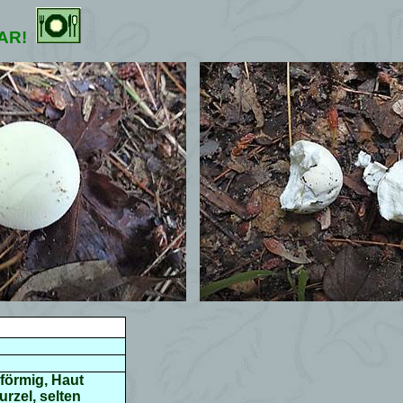
AR!
iförmig, Haut
urzel, selten