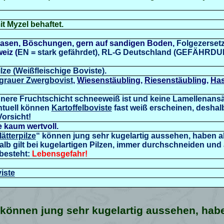
t Myzel behaftet.
rasen, Böschungen, gern auf sandigen Boden,
Folgezersetz
eiz (
EN = stark gefährdet), RL-G Deutschland (GEFÄHRD
ilze
(Weißfleischige Boviste).
igrauer Zwergbovist
,
Wiesenstäubling
,
Riesenstäubling
,
Has
nere Fruchtschicht schneeweiß ist und keine Lamellenansätz
ntuell können
Kartoffelboviste
fast weiß erscheinen, deshalb 
orsicht!
 kaum wertvoll.
ätterpilze
“ können jung sehr kugelartig aussehen, haben a
lb gilt bei kugelartigen Pilzen, immer durchschneiden und 
besteht:
Lebensgefahr!
viste
 können jung sehr kugelartig aussehen, hab