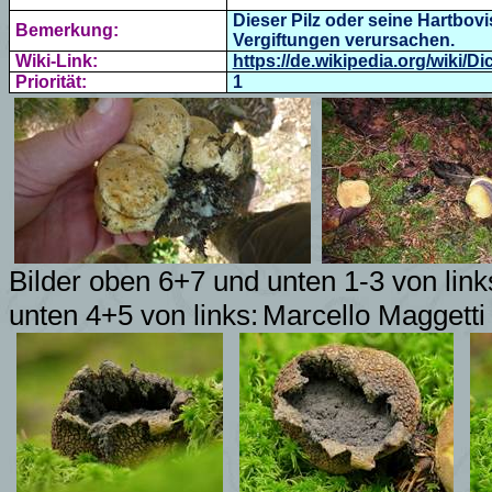
Dieser Pilz oder seine Hartbo
Bemerkung:
Vergiftungen verursachen.
Wiki-Link:
https://de.wikipedia.org/wiki/D
Priorität:
1
Bilder oben 6+7 und unten 1-3 von lin
unten 4+5 von links:
Marcello Maggett