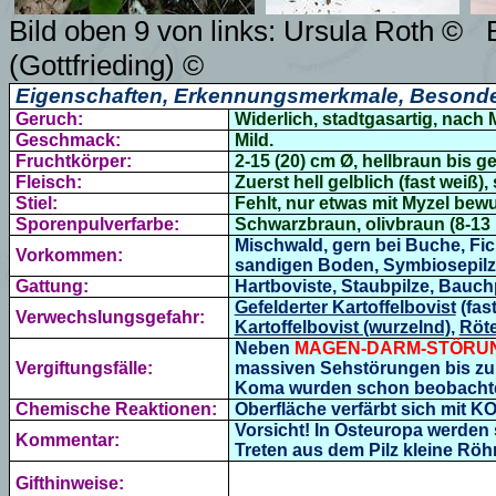
Bild oben 9 von links: Ursula Roth ©
(Gottfrieding) ©
Eigenschaften, Erkennungsmerkmale, Besonde
Geruch:
Widerlich, stadtgasartig, nach 
Geschmack:
Mild.
Fruchtkörper:
2-15 (20) cm Ø, hellbraun bis g
Fleisch:
Zuerst hell gelblich (fast weiß)
Stiel:
Fehlt, nur etwas mit Myzel bewu
Sporenpulverfarbe:
Schwarzbraun, olivbraun (
8-13
Mischwald, gern bei Buche, Fic
Vorkommen:
sandigen Boden, Symbiosepilz,
Gattung:
Hartboviste,
Staubpilze, Bauch
Gefelderter Kartoffelbovist
(fast
Verwechslungsgefahr:
Kartoffelbovist (wurzelnd),
Röte
Neben
MAGEN-DARM-STÖRU
Vergiftungsfälle:
massiven Sehstörungen bis zu
Koma wurden schon beobachte
Chemische Reaktionen:
Oberfläche verfärbt sich mit KO
Vorsicht! In Osteuropa werden s
Kommentar:
Treten aus dem Pilz kleine Röh
Gifthinweise: