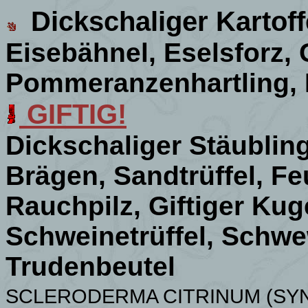
Dickschaliger Kartoff
Eisebähnel, Eselsforz, 
Pommeranzenhartling, 
GIFTIG!
Dickschaliger Stäubling
Brägen, Sandtrüffel, Fe
Rauchpilz, Giftiger Kuge
Schweinetrüffel, Sch
Trudenbeutel
SCLERODERMA CITRINUM (SY