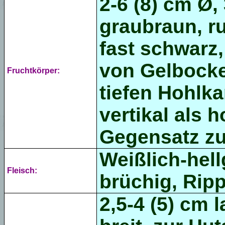
2-6 (8) cm Ø,
graubraun, r
fast
schwarz
von Gelbocke
Fruchtkörper:
tiefen Hohlk
vertikal als 
Gegensatz z
Weißlich-hell
Fleisch:
brüchig,
Ripp
2,5-4 (5) cm 