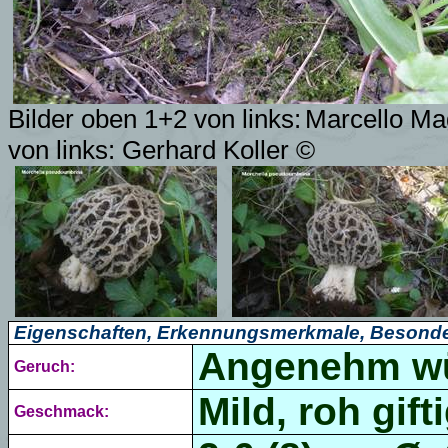
Bilder oben 1+2 von links:
Marcello Ma
von links: Gerhard Koller ©
Eigenschaften, Erkennungsmerkmale, Besonde
Angenehm wür
Geruch:
Mild, roh gifti
Geschmack: