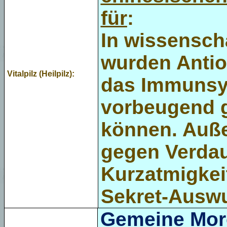
für
:
In wissensch
wurden Antio
Vitalpilz (Heilpilz):
das Immunsy
vorbeugend 
können. Außer
gegen Verda
Kurzatmigke
Sekret-Auswu
Gemeine Mor