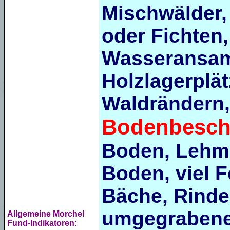
Mischwälder,
oder Fichten,
Wasseransam
Holzlagerplät
Waldrändern,
Bodenbescha
Boden, Lehm
Boden, viel F
Bäche, Rinde
umgegrabener
Allgemeine Morchel
Fund-Indikatoren: