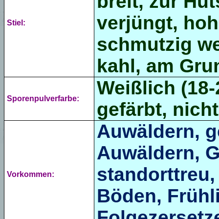
breit, zur Hu
verjüngt,
hoh
Stiel:
schmutzig wei
kahl, am Gru
Weißlich (
18-
Sporenpulverfarbe:
gefärbt, nicht
Auwäldern, g
Auwäldern, G
standorttreu,
Vorkommen:
Böden, Frühli
Folgezersetze