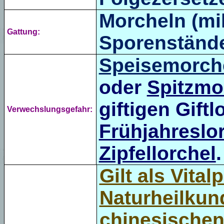
Morcheln (mi
Gattung:
Sporenstände
Speisemorch
oder
Spitzmo
giftigen Giftl
Verwechslungsgefahr:
Frühjahreslo
Zipfellorchel
.
Gilt als Vitalp
Naturheilkund
chinesischen