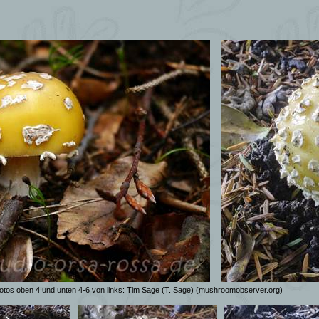
otos oben 4 und unten 4-6 von links:
Tim Sage (T. Sage)
(mushroomobserver.org)