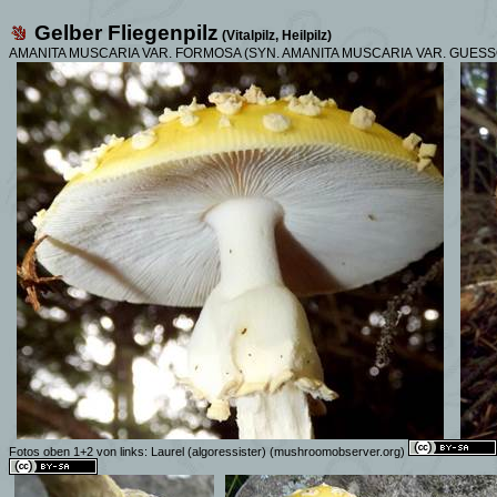
Gelber
Fliegenpilz
(Vitalpilz, Heilpilz)
AMANITA MUSCARIA VAR. FORMOSA (SYN. AMANITA MUSCARIA
VAR.
GUESS
Fotos oben 1+2 von links:
Laurel (algoressister)
(mushroomobserver.org)