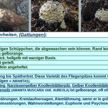
rheiten,
(Gattungen):
ockigen Schüppchen, die abgewaschen sein können. Rand leic
s gelborange.
ick,
hellgelb mit warziger Basis.
gerieft.
 fein angeheftet.
ng bis Spätherbst.
Diese Varietät des Fliegenpilzes k
ommt s
tigen =
AMANITAS).
ing
,
Narzissengelber Knollenblätterpilz
,
Gelber Knollenblätt
enpilz
ist gelborange, oft 
(AMANITA MUSCARIA VAR. AUREOLA)
törungen, Kreislaufversagen, Atemlähmung, wenn er in g
einsstörungen, Wahnvorstellungen, Euphorie und Psychos