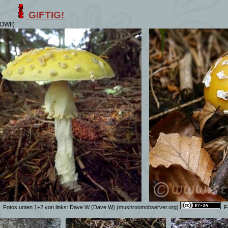
GIFTIG!
OWII)
Fotos unten 1+2 von links:
Dave W (Dave W)
(mushroomobserver.org)
F