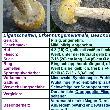
Eigenschaften, Erkennungsmerkmale, Besonde
Geruch:
Pilzig, angenehm.
Geschmack:
Mild, pilzig, angenehm.
Hut:
4-8 (15) Ø, gelb, mit weißen fl
Fleisch:
Weiß, unter der Huthaut gelb bi
Stiel:
7-16 (20) cm lang, 2-4 (6) cm Ø d
Ring:
Ring schlapp herabhängend, oft 
Lamellen:
Weiß bis hellgelblich, frei bis +/-
Sporenpulverfarbe:
Weiß (8,7-13 x 6,3-8 µm).
Vorkommen:
Mischwald, Symbiosepilz, Frühli
Gattung:
Wulstlinge (Knollenblätterpilzar
Verwechslungsgefahr:
Schwefelgelber Schuppenritterl
Der ähnliche
Orangegelbe Flieg
Vergleich:
seltener.
Verursacht starke Magen-Darms
Besonderheit:
Außerdem bewirkt er Bewussts
gewarnt!