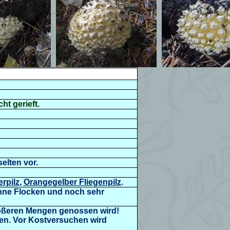
ht gerieft.
elten vor
.
erpilz
,
Orangegelber Fliegenpilz
.
ohne Flocken und noch sehr
rößeren Mengen genossen wird!
en.
Vor Kostversuchen wird