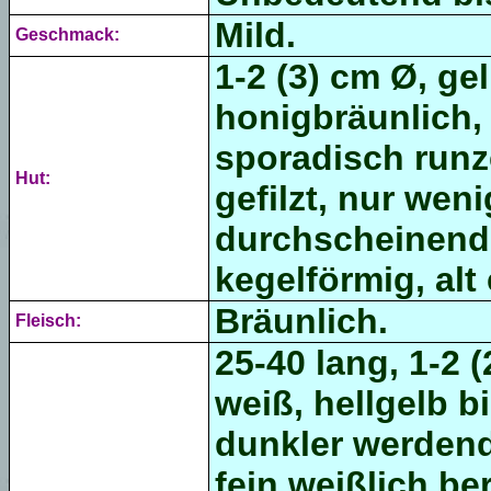
Mild.
Geschmack:
1-2 (3) cm Ø, ge
honigbräunlich, 
sporadisch runz
Hut:
gefilzt, nur
wen
durchscheinend
kegelförmig, alt
Bräunlich.
Fleisch:
25-40 lang, 1-2 
weiß,
hellgelb b
dunkler werdend
fein weißlich ber