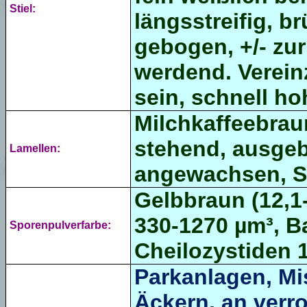
Stiel:
längsstreifig, br
gebogen, +/- zu
werdend. Vereinz
sein, schnell hoh
Milchkaffeebraun
stehend, ausgeb
Lamellen:
angewachsen, Sc
Gelbbraun (12,1-
330-1270 µm³, Ba
Sporenpulverfarbe:
Cheilozystiden 1
Parkanlagen, Mi
Äckern, an verr