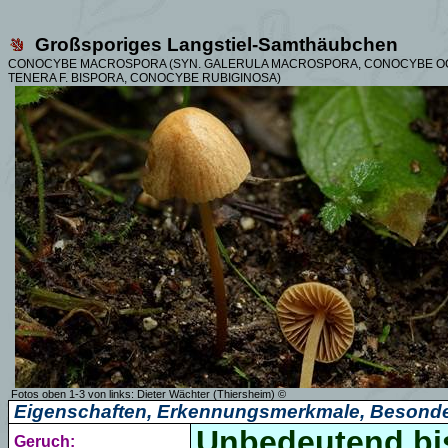
Großsporiges Langstiel-Samthäubchen
CONOCYBE MACROSPORA (SYN.
GALERULA MACROSPORA, CONOCYBE O
TENERA F. BISPORA, CONOCYBE RUBIGINOSA)
Fotos oben 1-3 von links: Dieter Wächter (Thiersheim) ©
Eigenschaften, Erkennungsmerkmale, Besonde
Unbedeutend bis 
Geruch: