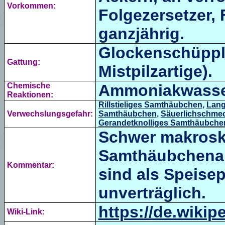
Vorkommen:
Folgezersetzer, 
ganzjährig.
Glockenschüppl
Gattung:
Mistpilzartige).
Chemische
Ammoniakwass
Reaktionen:
Rillstieliges Samthäubchen
,
Lang
Verwechslungsgefahr:
Samthäubchen
,
Säuerlichschme
Gerandetknolliges Samthäubche
Schwer makrosk
Samthäubchenar
Kommentar:
sind als Speisep
unverträglich.
https://de.wik
Wiki-Link: